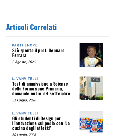
Articoli Correlati
PARTHENOPE
Si è spento il prof. Gennaro
Ferrara
3 Agosto, 2026
L. VANVITELLI
Test di ammissione a Scienze
della Formazione Primaria,
domande entro il 4 settembre
31 Luglio, 2026
L. VANVITELLI
Gli studenti di Design per
l’Innovazione sul podio con ‘La
cucina degli affetti’
30 Luglio, 2026