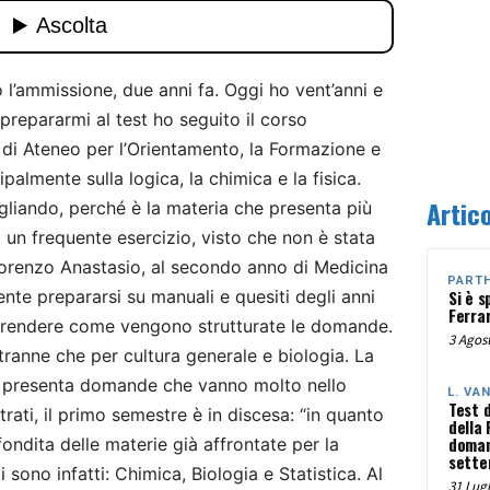
l’ammissione, due anni fa. Oggi ho vent’anni e
prepararmi al test ho seguito il corso
 di Ateneo per l’Orientamento, la Formazione e
ipalmente sulla logica, la chimica e la fisica.
Artico
gliando, perché è la materia che presenta più
za un frequente esercizio, visto che non è stata
 Lorenzo Anastasio, al secondo anno di Medicina
PART
mente prepararsi su manuali e quesiti degli anni
Si è s
Ferra
prendere come vengono strutturate le domande.
3 Agost
 tranne che per cultura generale e biologia. La
da presenta domande che vanno molto nello
L. VA
Test 
trati, il primo semestre è in discesa: “in quanto
della
doman
ondita delle materie già affrontate per la
sette
 sono infatti: Chimica, Biologia e Statistica. Al
31 Lugl