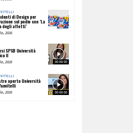
NVITELLI
udenti di Design per
vazione sul podio con ‘La
 degli affetti’
io, 2026
rsi SPSB Università
co II
io, 2026
00:00:00
NVITELLI
tre aperto Università
Vanvitelli
io, 2026
00:00:00