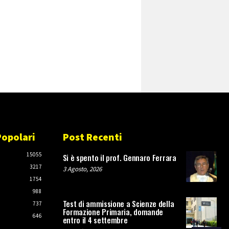
Popolari
Post Recenti
O
15055
Si è spento il prof. Gennaro Ferrara
3217
3 Agosto, 2026
1754
988
Test di ammissione a Scienze della
737
Formazione Primaria, domande
646
entro il 4 settembre