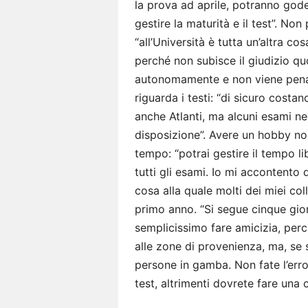
la prova ad aprile, potranno god
gestire la maturità e il test”. N
“all’Università è tutta un’altra co
perché non subisce il giudizio qu
autonomamente e non viene penali
riguarda i testi: “di sicuro cost
anche Atlanti, ma alcuni esami ne
disposizione”. Avere un hobby non 
tempo: “potrai gestire il tempo li
tutti gli esami. Io mi accontento 
cosa alla quale molti dei miei col
primo anno. “Si segue cinque gior
semplicissimo fare amicizia, perc
alle zone di provenienza, ma, se
persone in gamba. Non fate l’error
test, altrimenti dovrete fare una c