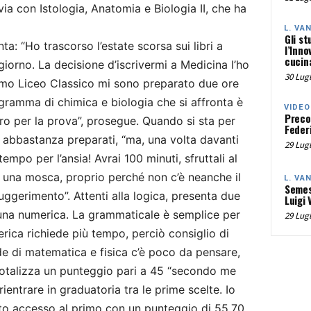
ia con Istologia, Anatomia e Biologia II, che ha
L. VA
Gli st
a: “Ho trascorso l’estate scorsa sui libri a
l’Inno
cucina
 giorno. La decisione d’iscrivermi a Medicina l’ho
30 Lugl
rimo Liceo Classico mi sono preparato due ore
rogramma di chimica e biologia che si affronta è
VIDEO
Preco
ero per la prova”, prosegue. Quando si sta per
Federi
mai abbastanza preparati, “ma, una volta davanti
29 Lugl
tempo per l’ansia! Avrai 100 minuti, sfruttali al
 una mosca, proprio perché non c’è neanche il
L. VA
Semes
ggerimento”. Attenti alla logica, presenta due
Luigi 
una numerica. La grammaticale è semplice per
29 Lugl
erica richiede più tempo, perciò consiglio di
de di matematica e fisica c’è poco da pensare,
 totalizza un punteggio pari a 45 “secondo me
entrare in graduatoria tra le prime scelte. Io
uto accesso al primo con un punteggio di 55.70.