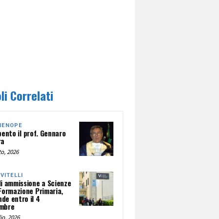
li Correlati
HENOPE
pento il prof. Gennaro
ra
o, 2026
NVITELLI
di ammissione a Scienze
 Formazione Primaria,
de entro il 4
mbre
io, 2026