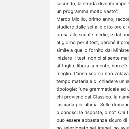
secondo, la strada diventa imperv
un programma molto vasto”.
Marco Micillo, primo anno, raccont
studiare dalle sei alle otto ore al
presa alle scuole medie, e dal p
al giorno per il test, perché il p
simile a quello fornito dal Minist
iniziare il test, non ci si sente 
al foglio, libera la mente, non c’è 
meglio. L’anno scorso non volava
tempo materiale di chiedere un su
tipologie: “una grammaticale ed 
chi proviene dal Classico, la num
lasciarla per ultima. Sulle doman
o conosci le risposte, o no”. Chi
può essere abbastanza sicuro di ri
ho selezionato sei Atenei, ho av