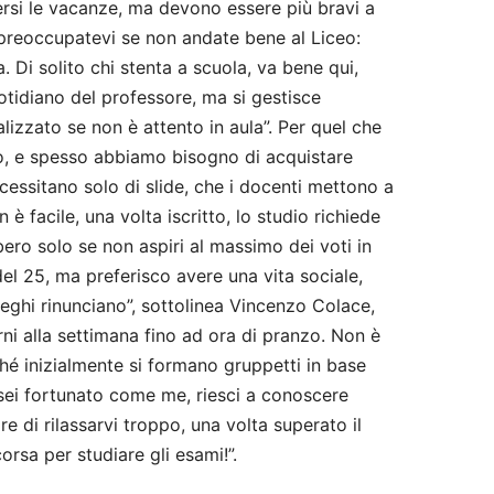
ersi le vacanze, ma devono essere più bravi a
on preoccupatevi se non andate bene al Liceo:
sa. Di solito chi stenta a scuola, va bene qui,
otidiano del professore, ma si gestisce
zzato se non è attento in aula”. Per quel che
ano, e spesso abbiamo bisogno di acquistare
cessitano solo di slide, che i docenti mettono a
è facile, una volta iscritto, lo studio richiede
bero solo se non aspiri al massimo dei voti in
del 25, ma preferisco avere una vita sociale,
leghi rinunciano”, sottolinea Vincenzo Colace,
ni alla settimana fino ad ora di pranzo. Non è
hé inizialmente si formano gruppetti in base
 sei fortunato come me, riesci a conoscere
e di rilassarvi troppo, una volta superato il
orsa per studiare gli esami!”.