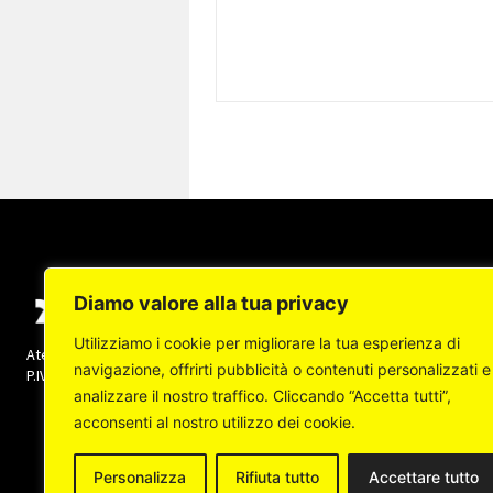
Diamo valore alla tua privacy
Utilizziamo i cookie per migliorare la tua esperienza di
Ateneapoli s.r.l. (socio unico) - Copyright © 2022 -
navigazione, offrirti pubblicità o contenuti personalizzati e
P.IVA: 07237140632 Tutti i diritti sono riservati
analizzare il nostro traffico. Cliccando “Accetta tutti”,
acconsenti al nostro utilizzo dei cookie.
Personalizza
Rifiuta tutto
Accettare tutto