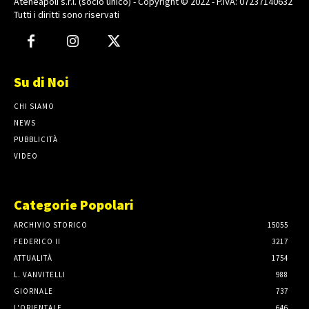
Ateneapoli s.r.l. (socio unico) - Copyright © 2022 - P.IVA: 07237140632
Tutti i diritti sono riservati
Su di Noi
CHI SIAMO
NEWS
PUBBLICITÀ
VIDEO
Categorie Popolari
ARCHIVIO STORICO
15055
FEDERICO II
3217
ATTUALITÀ
1754
L. VANVITELLI
988
GIORNALE
737
L'ORIENTALE
646