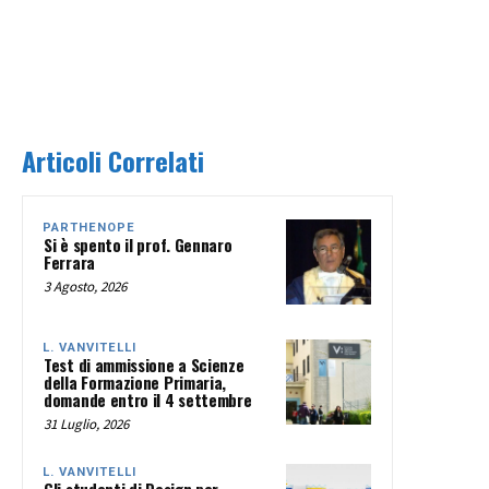
Articoli Correlati
PARTHENOPE
Si è spento il prof. Gennaro
Ferrara
3 Agosto, 2026
L. VANVITELLI
Test di ammissione a Scienze
della Formazione Primaria,
domande entro il 4 settembre
31 Luglio, 2026
L. VANVITELLI