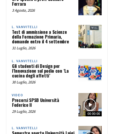
Ferrara
3 Agosto, 2026
L. VANVITELLI
Test di ammissione a Scienze
della Formazione Primaria,
domande entro il 4 settembre
31 Luglio, 2026
L. VANVITELLI
Gli studenti di Design per
l’Innovazione sul podio con ‘La
cucina degli affetti’
30 Luglio, 2026
VIDEO
Precorsi SPSB Università
Federico II
29 Luglio, 2026
00:00:00
L. VANVITELLI
Semestre aperto Università Luigi