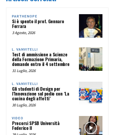
PARTHENOPE
Si è spento il prof. Gennaro
Ferrara
3 Agosto, 2026
L. VANVITELLI
Test di ammissione a Scienze
della Formazione Primaria,
domande entro il 4 settembre
31 Luglio, 2026
L. VANVITELLI
Gli studenti di Design per
l’Innovazione sul podio con ‘La
cucina degli affetti’
30 Luglio, 2026
VIDEO
Precorsi SPSB Università
Federico II
29 Luglio, 2026