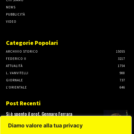
CHI SIAMO
NEWS
PUBBLICITÀ
VIDEO
Categorie Popolari
ARCHIVIO STORICO
15055
FEDERICO II
3217
ATTUALITÀ
1754
L. VANVITELLI
988
GIORNALE
737
L'ORIENTALE
646
Post Recenti
Si è spento il prof. Gennaro Ferrara
3 Agosto, 2026
Diamo valore alla tua privacy