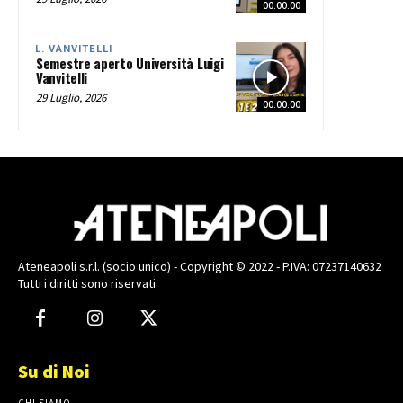
00:00:00
L. VANVITELLI
Semestre aperto Università Luigi
Vanvitelli
29 Luglio, 2026
00:00:00
Ateneapoli s.r.l. (socio unico) - Copyright © 2022 - P.IVA: 07237140632
Tutti i diritti sono riservati
Su di Noi