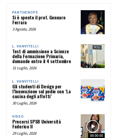
PARTHENOPE
Si è spento il prof. Gennaro
Ferrara
3 Agosto, 2026
L. VANVITELLI
Test di ammissione a Scienze
della Formazione Primaria,
domande entro il 4 settembre
31 Luglio, 2026
L. VANVITELLI
Gli studenti di Design per
l’Innovazione sul podio con ‘La
cucina degli affetti’
30 Luglio, 2026
VIDEO
Precorsi SPSB Università
Federico II
29 Luglio, 2026
00:00:00