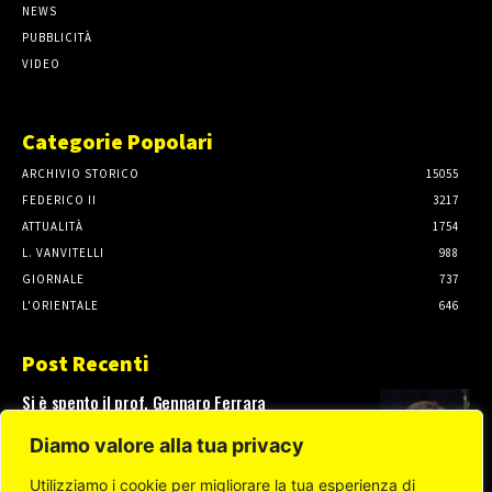
NEWS
PUBBLICITÀ
VIDEO
Categorie Popolari
ARCHIVIO STORICO
15055
FEDERICO II
3217
ATTUALITÀ
1754
L. VANVITELLI
988
GIORNALE
737
L'ORIENTALE
646
Post Recenti
Si è spento il prof. Gennaro Ferrara
3 Agosto, 2026
Diamo valore alla tua privacy
Utilizziamo i cookie per migliorare la tua esperienza di