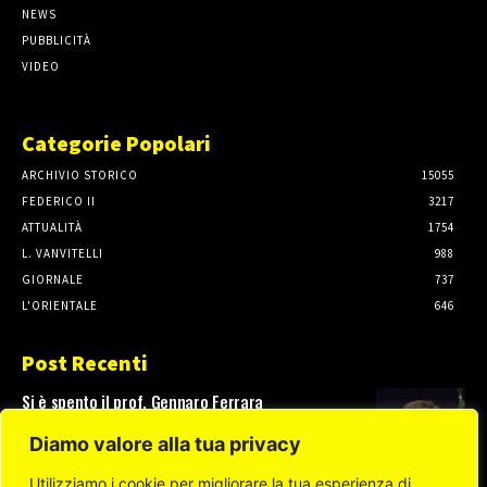
NEWS
PUBBLICITÀ
VIDEO
Categorie Popolari
ARCHIVIO STORICO
15055
FEDERICO II
3217
ATTUALITÀ
1754
L. VANVITELLI
988
GIORNALE
737
L'ORIENTALE
646
Post Recenti
Si è spento il prof. Gennaro Ferrara
3 Agosto, 2026
Diamo valore alla tua privacy
Utilizziamo i cookie per migliorare la tua esperienza di