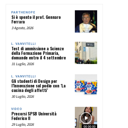
PARTHENOPE
Si è spento il prof. Gennaro
Ferrara
3 Agosto, 2026
L. VANVITELLI
Test di ammissione a Scienze
della Formazione Primaria,
domande entro il 4 settembre
31 Luglio, 2026
L. VANVITELLI
Gli studenti di Design per
l’Innovazione sul podio con ‘La
cucina degli affetti’
30 Luglio, 2026
VIDEO
Precorsi SPSB Università
Federico II
29 Luglio, 2026
00:00:00