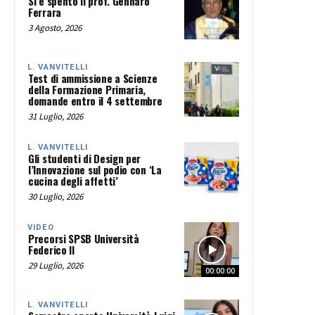
Si è spento il prof. Gennaro
Ferrara
3 Agosto, 2026
L. VANVITELLI
Test di ammissione a Scienze
della Formazione Primaria,
domande entro il 4 settembre
31 Luglio, 2026
L. VANVITELLI
Gli studenti di Design per
l’Innovazione sul podio con ‘La
cucina degli affetti’
30 Luglio, 2026
VIDEO
Precorsi SPSB Università
Federico II
29 Luglio, 2026
00:00:00
L. VANVITELLI