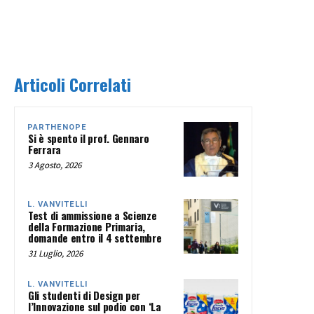
Articoli Correlati
PARTHENOPE
Si è spento il prof. Gennaro
Ferrara
3 Agosto, 2026
L. VANVITELLI
Test di ammissione a Scienze
della Formazione Primaria,
domande entro il 4 settembre
31 Luglio, 2026
L. VANVITELLI
Gli studenti di Design per
l’Innovazione sul podio con ‘La