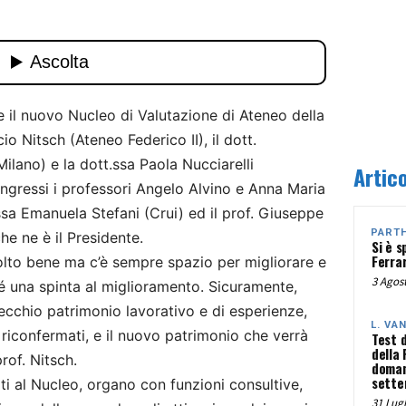
 il nuovo Nucleo di Valutazione di Ateneo della
cio Nitsch (Ateneo Federico II), il dott.
ilano) e la dott.ssa Paola Nucciarelli
Artico
 ingressi i professori Angelo Alvino e Anna Maria
.ssa Emanuela Stefani (Crui) ed il prof. Giuseppe
PART
he ne è il Presidente.
Si è s
Ferra
olto bene ma c’è sempre spazio per migliorare e
3 Agost
é una spinta al miglioramento. Sicuramente,
 vecchio patrimonio lavorativo e di esperienze,
L. VA
iconfermati, e il nuovo patrimonio che verrà
Test 
della
rof. Nitsch.
doman
sette
ati al Nucleo, organo con funzioni consultive,
31 Lugl