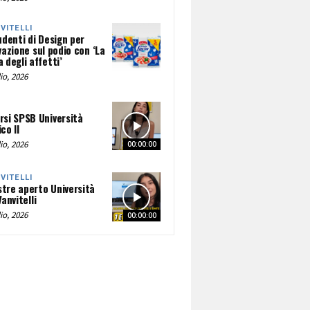
NVITELLI
udenti di Design per
vazione sul podio con ‘La
 degli affetti’
io, 2026
rsi SPSB Università
co II
io, 2026
00:00:00
NVITELLI
tre aperto Università
Vanvitelli
io, 2026
00:00:00