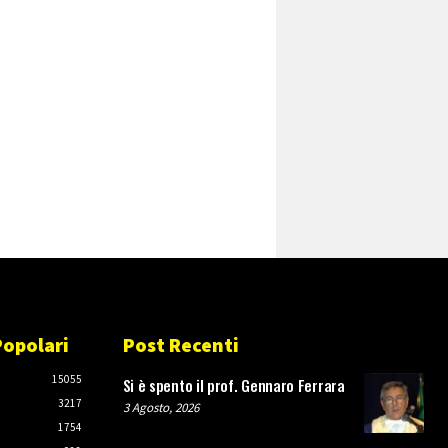
Popolari
Post Recenti
O
15055
Si è spento il prof. Gennaro Ferrara
3217
3 Agosto, 2026
1754