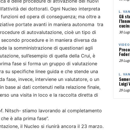
tica e delle procedure di attivazione dei nuovi
ll’attività dei dottorati. Ogni Nucleo interpreta
L. VA
Gli st
funzioni ed opera di conseguenza; ma oltre a
l’Inno
iziative portate avanti in maniera autonoma tra
cucina
procedure di autovalutazione, cioè un tipo di
30 Lugl
ta secondo procedure e in maniera diversa da
VIDEO
vede la somministrazione di questionari agli
Preco
Federi
tazione, sull’esempio di quella della Crui, è
29 Lugl
a prima fase si forma un gruppo di valutazione
ra su specifiche linee guida e che stende una
L. VA
Semes
da fase, invece, interviene un valutatore, o un
Luigi 
in base ai dati contenuti nella relazione finale,
29 Lugl
so una visita in loco e la raccolta diretta di
rof. Nitsch- stiamo lavorando al completamento
che è alla prima fase”.
azione, il Nucleo si riunirà ancora il 23 marzo.