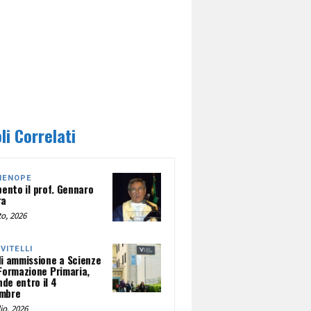
li Correlati
HENOPE
pento il prof. Gennaro
ra
o, 2026
NVITELLI
di ammissione a Scienze
 Formazione Primaria,
de entro il 4
mbre
io, 2026