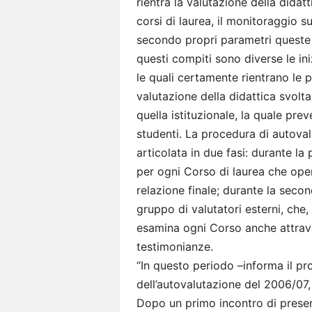
rientra la valutazione della didat
corsi di laurea, il monitoraggio su
secondo propri parametri queste 
questi compiti sono diverse le in
le quali certamente rientrano le 
valutazione della didattica svol
quella istituzionale, la quale pre
studenti. La procedura di autovalu
articolata in due fasi: durante l
per ogni Corso di laurea che ope
relazione finale; durante la secon
gruppo di valutatori esterni, che, 
esamina ogni Corso anche attraver
testimonianze.
“In questo periodo –informa il p
dell’autovalutazione del 2006/07, 
Dopo un primo incontro di present