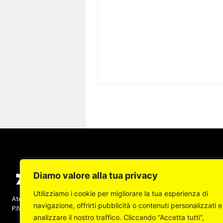
Diamo valore alla tua privacy
Utilizziamo i cookie per migliorare la tua esperienza di
Ateneapoli s.r.l. (socio unico) - Copyright © 2022 -
navigazione, offrirti pubblicità o contenuti personalizzati e
P.IVA: 07237140632 Tutti i diritti sono riservati
analizzare il nostro traffico. Cliccando “Accetta tutti”,