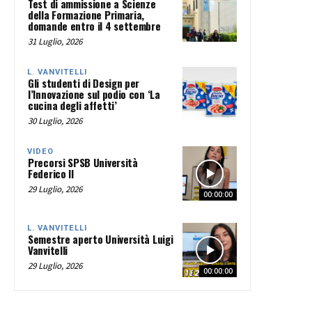
Test di ammissione a Scienze
della Formazione Primaria,
domande entro il 4 settembre
31 Luglio, 2026
L. VANVITELLI
Gli studenti di Design per
l’Innovazione sul podio con ‘La
cucina degli affetti’
30 Luglio, 2026
VIDEO
Precorsi SPSB Università
Federico II
29 Luglio, 2026
00:00:00
L. VANVITELLI
Semestre aperto Università Luigi
Vanvitelli
29 Luglio, 2026
00:00:00