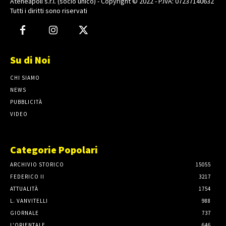
Ateneapoli s.r.l. (socio unico) - Copyright © 2022 - P.IVA: 07237140632
Tutti i diritti sono riservati
Su di Noi
CHI SIAMO
NEWS
PUBBLICITÀ
VIDEO
Categorie Popolari
ARCHIVIO STORICO
15055
FEDERICO II
3217
ATTUALITÀ
1754
L. VANVITELLI
988
GIORNALE
737
L'ORIENTALE
646