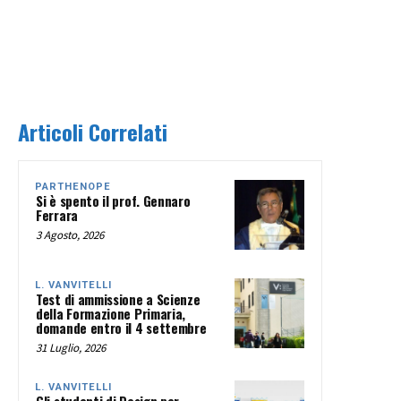
Articoli Correlati
PARTHENOPE
Si è spento il prof. Gennaro
Ferrara
3 Agosto, 2026
L. VANVITELLI
Test di ammissione a Scienze
della Formazione Primaria,
domande entro il 4 settembre
31 Luglio, 2026
L. VANVITELLI