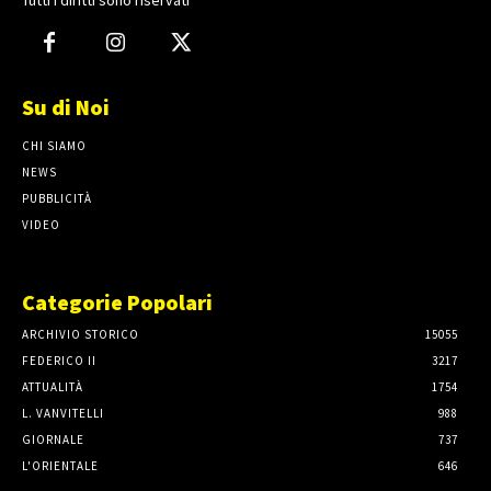
Tutti i diritti sono riservati
Su di Noi
CHI SIAMO
NEWS
PUBBLICITÀ
VIDEO
Categorie Popolari
ARCHIVIO STORICO
15055
FEDERICO II
3217
ATTUALITÀ
1754
L. VANVITELLI
988
GIORNALE
737
L'ORIENTALE
646