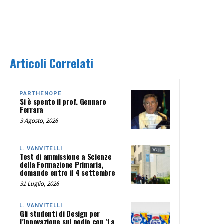
Articoli Correlati
PARTHENOPE
Si è spento il prof. Gennaro
Ferrara
3 Agosto, 2026
L. VANVITELLI
Test di ammissione a Scienze
della Formazione Primaria,
domande entro il 4 settembre
31 Luglio, 2026
L. VANVITELLI
Gli studenti di Design per
l’Innovazione sul podio con ‘La