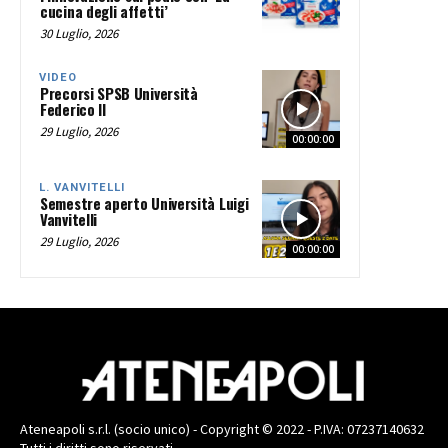
cucina degli affetti’
30 Luglio, 2026
VIDEO
Precorsi SPSB Università
Federico II
29 Luglio, 2026
00:00:00
L. VANVITELLI
Semestre aperto Università Luigi
Vanvitelli
29 Luglio, 2026
00:00:00
Ateneapoli s.r.l. (socio unico) - Copyright © 2022 - P.IVA: 07237140632