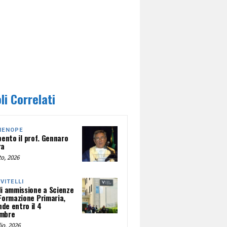
li Correlati
HENOPE
pento il prof. Gennaro
ra
o, 2026
NVITELLI
di ammissione a Scienze
 Formazione Primaria,
de entro il 4
mbre
io, 2026