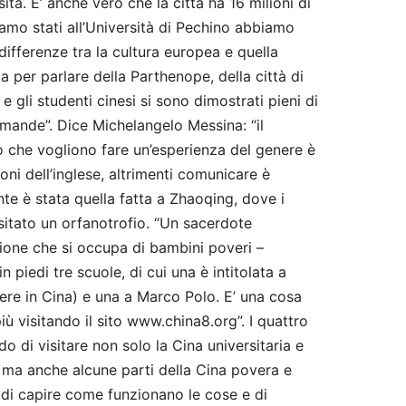
tà. E’ anche vero che la città ha 16 milioni di
amo stati all’Università di Pechino abbiamo
ifferenze tra la cultura europea e quella
a per parlare della Parthenope, della città di
 gli studenti cinesi si sono dimostrati pieni di
omande”. Dice Michelangelo Messina: “il
o che vogliono fare un’esperienza del genere è
oni dell’inglese, altrimenti comunicare è
nte è stata quella fatta a Zhaoqing, dove i
isitato un orfanotrofio. “Un sacerdote
zione che si occupa di bambini poveri –
 piedi tre scuole, di cui una è intitolata a
vere in Cina) e una a Marco Polo. E’ una cosa
iù visitando il sito www.china8.org”. I quattro
di visitare non solo la Cina universitaria e
, ma anche alcune parti della Cina povera e
a di capire come funzionano le cose e di