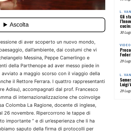
L. VA
Gli st
l’Inno
cucina
30 Lugl
pressione di aver scoperto un nuovo mondo,
VIDEO
Preco
 paesaggio, dall’ambiente, dai costumi che vi
Federi
chelangelo Messina, Peppe Camerlingo e
29 Lugl
denti della Parthenope ad aver messo piede in
o avviato a maggio scorso con il viaggio della
L. VA
Semes
nche il Rettore Ferrara. I quattro rappresentanti
Luigi 
iere Adisu), accompagnati dal prof. Francesco
29 Lugl
amma di internazionalizzazione che coinvolge
f.ssa Colomba La Ragione, docente di inglese,
al 26 novembre. Ripercorrono le tappe di
to importante ” e di un’esperienza che li ha
biamo saputo della firma di protocolli per