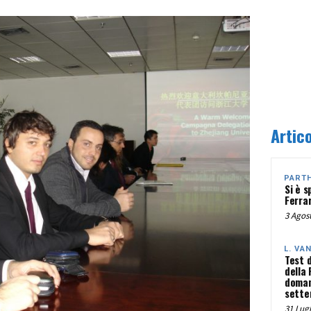
Artico
PART
Si è s
Ferra
3 Agost
L. VA
Test 
della
doman
sette
31 Lugl