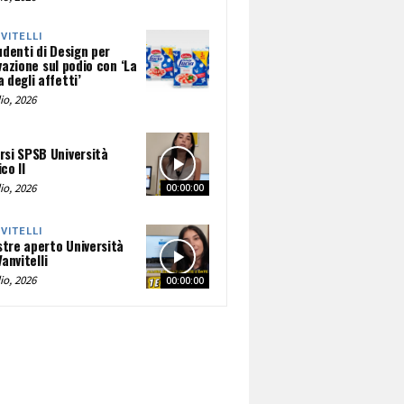
NVITELLI
udenti di Design per
vazione sul podio con ‘La
 degli affetti’
io, 2026
rsi SPSB Università
co II
io, 2026
00:00:00
NVITELLI
tre aperto Università
Vanvitelli
io, 2026
00:00:00