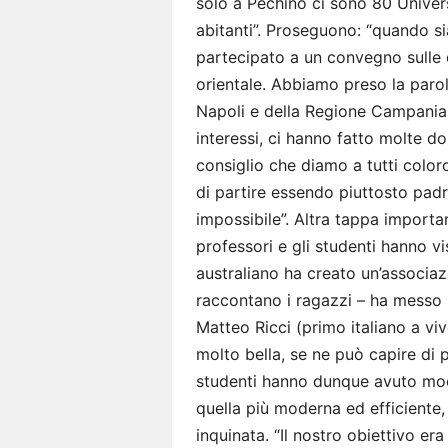
solo a Pechino ci sono 80 Universi
abitanti”. Proseguono: “quando si
partecipato a un convegno sulle d
orientale. Abbiamo preso la parol
Napoli e della Regione Campania e
interessi, ci hanno fatto molte d
consiglio che diamo a tutti color
di partire essendo piuttosto padr
impossibile”. Altra tappa importa
professori e gli studenti hanno v
australiano ha creato un’associa
raccontano i ragazzi – ha messo in
Matteo Ricci (primo italiano a vi
molto bella, se ne può capire di p
studenti hanno dunque avuto modo 
quella più moderna ed efficiente
inquinata. “Il nostro obiettivo er