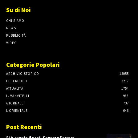
Su di Noi
CHI SIAMO
NEWS
PUBBLICITÀ
VIDEO
Categorie Popolari
ARCHIVIO STORICO
15055
FEDERICO II
3217
ATTUALITÀ
1754
L. VANVITELLI
988
GIORNALE
737
L'ORIENTALE
646
Post Recenti
Si è spento il prof. Gennaro Ferrara