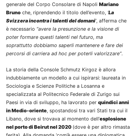
generale del Corpo Consolare di Napoli
Mariano
Bruno
che, riprendendo il titolo dell’evento,
‘
La
Svizzera incontra i talenti del domani
’
, afferma che
è necessario
“avere la presunzione e la visione di
poter formare questi talenti nel futuro, ma
soprattutto dobbiamo saperli mantenere e fare dei
percorsi di carriera ad hoc per poterli valorizzare”
.
La storia della Console Schmutz Kirgoz è allora
indubbiamente un modello a cui ispirarsi: laureata in
Sociologia e Scienze Politiche a Losanna e
specializzata al Politecnico Federale di Zurigo sui
Paesi in via di sviluppo, ha lavorato per
quindici anni
in Medio-oriente
, spostandosi tra vari Stati tra cui il
Libano, dove si trovava al momento dell’
esplosione
nel porto di Beirut nel 2020
(dove è per altro rimasta
ferita). Alla domanda ‘com’è essere una diplomatica