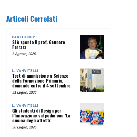
Articoli Correlati
PARTHENOPE
Si è spento il prof. Gennaro
Ferrara
3 Agosto, 2026
L. VANVITELLI
Test di ammissione a Scienze
della Formazione Primaria,
domande entro il 4 settembre
31 Luglio, 2026
L. VANVITELLI
Gli studenti di Design per
l’Innovazione sul podio con ‘La
cucina degli affetti’
30 Luglio, 2026