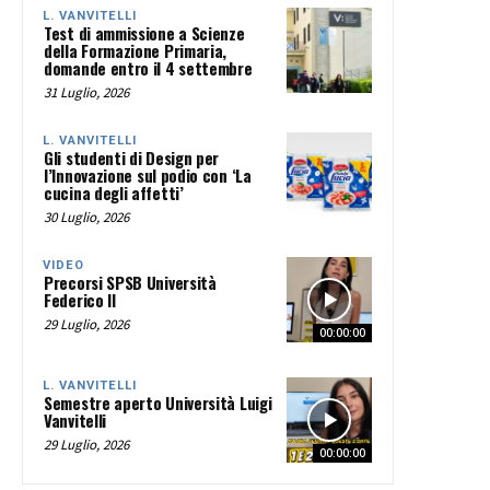
L. VANVITELLI
Test di ammissione a Scienze
della Formazione Primaria,
domande entro il 4 settembre
31 Luglio, 2026
L. VANVITELLI
Gli studenti di Design per
l’Innovazione sul podio con ‘La
cucina degli affetti’
30 Luglio, 2026
VIDEO
Precorsi SPSB Università
Federico II
29 Luglio, 2026
00:00:00
L. VANVITELLI
Semestre aperto Università Luigi
Vanvitelli
29 Luglio, 2026
00:00:00