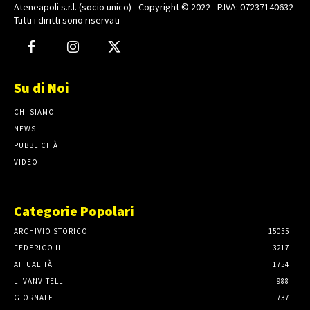
Ateneapoli s.r.l. (socio unico) - Copyright © 2022 - P.IVA: 07237140632
Tutti i diritti sono riservati
Su di Noi
CHI SIAMO
NEWS
PUBBLICITÀ
VIDEO
Categorie Popolari
ARCHIVIO STORICO
15055
FEDERICO II
3217
ATTUALITÀ
1754
L. VANVITELLI
988
GIORNALE
737