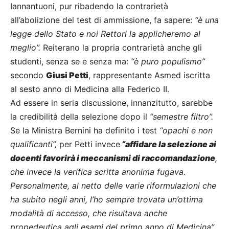
Iannantuoni, pur ribadendo la contrarietà
all’abolizione del test di ammissione, fa sapere:
“è una
legge dello Stato e noi Rettori la applicheremo al
meglio”.
Reiterano la propria contrarietà anche gli
studenti, senza se e senza ma:
“è puro populismo”
secondo
Giusi Petti
, rappresentante Asmed iscritta
al sesto anno di Medicina alla Federico II.
Ad essere in seria discussione, innanzitutto, sarebbe
la credibilità della selezione dopo il
“semestre filtro”.
Se la Ministra Bernini ha definito i test
“opachi e non
qualificanti”,
per Petti invece
“affidare la selezione ai
docenti favorirà i meccanismi di raccomandazione
,
che invece la verifica scritta anonima fugava.
Personalmente, al netto delle varie riformulazioni che
ha subito negli anni, l’ho sempre trovata un’ottima
modalità di accesso, che risultava anche
propedeutica agli esami del primo anno di Medicina”.