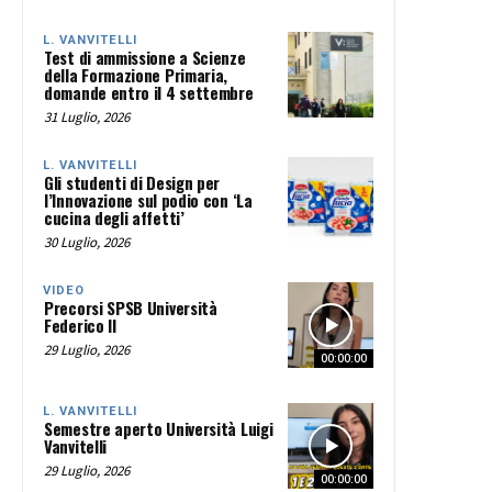
L. VANVITELLI
Test di ammissione a Scienze
della Formazione Primaria,
domande entro il 4 settembre
31 Luglio, 2026
L. VANVITELLI
Gli studenti di Design per
l’Innovazione sul podio con ‘La
cucina degli affetti’
30 Luglio, 2026
VIDEO
Precorsi SPSB Università
Federico II
29 Luglio, 2026
00:00:00
L. VANVITELLI
Semestre aperto Università Luigi
Vanvitelli
29 Luglio, 2026
00:00:00