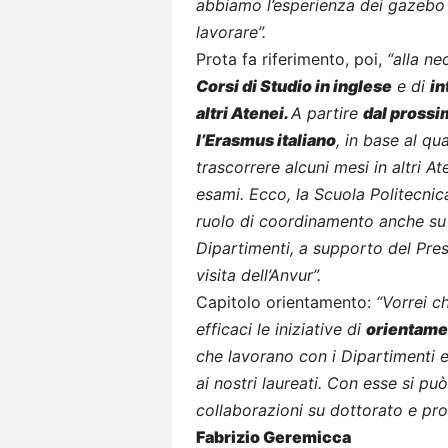
abbiamo l’esperienza dei gazebo 
lavorare”.
Prota fa riferimento, poi,
“alla ne
Corsi di Studio in inglese
e di
in
altri Atenei.
A partire
dal prossi
l’Erasmus italiano
, in base al qua
trascorrere alcuni mesi in altri 
esami. Ecco, la Scuola Politecnic
ruolo di coordinamento anche su
Dipartimenti, a supporto del Presi
visita dell’Anvur”.
Capitolo orientamento:
“Vorrei c
efficaci le iniziative di
orientamen
che lavorano con i Dipartimenti e
ai nostri laureati. Con esse si può 
collaborazioni su dottorato e prog
Fabrizio Geremicca