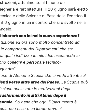
struzioni, attualmente al timone del
egneria e l’architettura, il 20 giugno sarà eletto
ecnica e delle Scienze di Base della Federico II.
il 6 giugno in un incontro che si è svolto nella
Angelo.
ollaborerà con lei nella nuova esperienza?
stituzione ed ora sono molto concentrato ad
 e le componenti dei Dipartimenti che sto
la quale indirizzo le mie idee ascoltando le
no colleghi e personale tecnico-
squadra”.
one di Ateneo e Scuola che ci vede attenti sul
enti verso altre aree del Paese
. La Scuola può
é siano analizzate le motivazioni degli
rasferimento in altri Atenei dopo il
ennale.
So bene che ogni Dipartimento è
cuola può essere un luogo dove ci