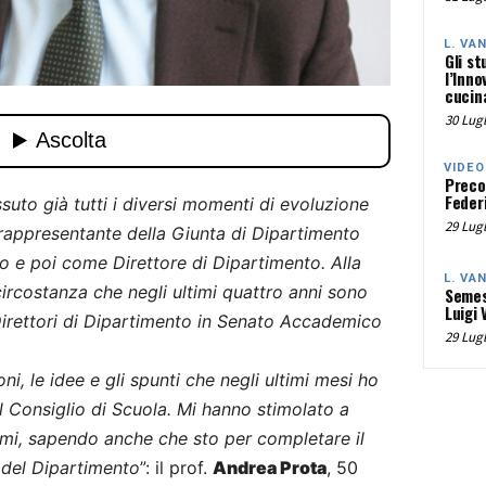
L. VA
Gli st
l’Inno
cucina
30 Lugl
VIDEO
Preco
Federi
uto già tutti i diversi momenti di evoluzione
29 Lugl
 rappresentante della Giunta di Dipartimento
no e poi come Direttore di Dipartimento. Alla
L. VA
circostanza che negli ultimi quattro anni sono
Semes
Luigi 
irettori di Dipartimento in Senato Accademico
29 Lugl
ni, le idee e gli spunti che negli ultimi mesi ho
il Consiglio di Scuola. Mi hanno stimolato a
armi, sapendo anche che sto per completare il
del Dipartimento
”: il prof.
Andrea Prota
, 50