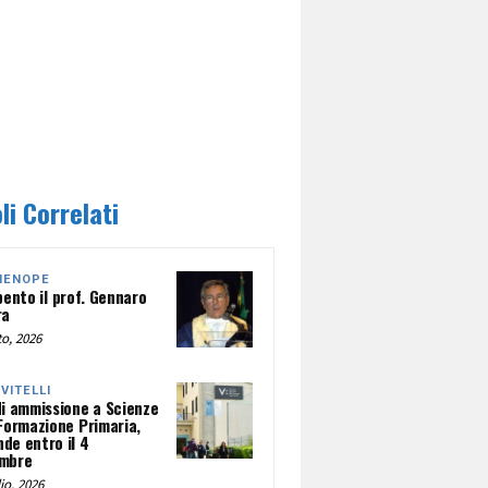
li Correlati
HENOPE
pento il prof. Gennaro
ra
o, 2026
NVITELLI
di ammissione a Scienze
 Formazione Primaria,
de entro il 4
mbre
io, 2026