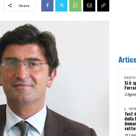
Share
Artico
PART
Si è s
Ferra
3 Agost
L. VA
Test 
della
doman
sette
31 Lugl