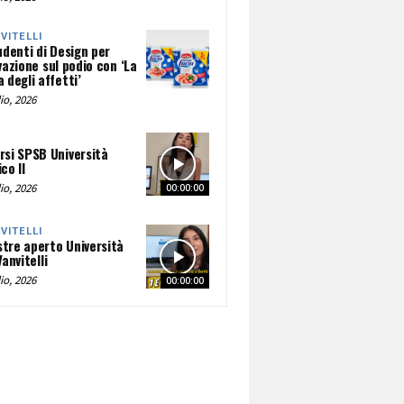
NVITELLI
udenti di Design per
vazione sul podio con ‘La
 degli affetti’
io, 2026
rsi SPSB Università
co II
io, 2026
00:00:00
NVITELLI
tre aperto Università
Vanvitelli
io, 2026
00:00:00