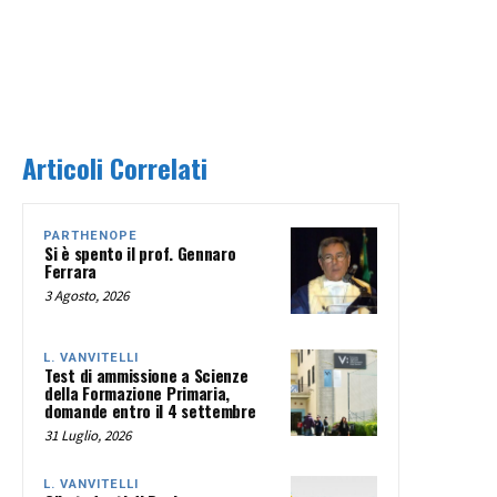
Articoli Correlati
PARTHENOPE
Si è spento il prof. Gennaro
Ferrara
3 Agosto, 2026
L. VANVITELLI
Test di ammissione a Scienze
della Formazione Primaria,
domande entro il 4 settembre
31 Luglio, 2026
L. VANVITELLI