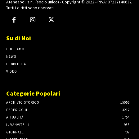
Ateneapoli s.r.l. (socio unico) - Copyright © 2022 - P.IVA: 07237140632
Tutti i diritti sono riservati
Su di Noi
CHI SIAMO
NEWS
PUBBLICITÀ
VIDEO
Categorie Popolari
ARCHIVIO STORICO
15055
FEDERICO II
3217
ATTUALITÀ
1754
L. VANVITELLI
988
GIORNALE
737