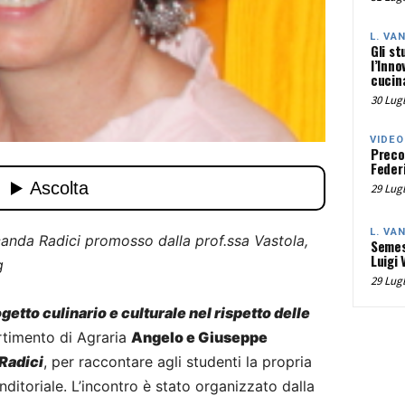
L. VA
Gli st
l’Inno
cucina
30 Lugl
VIDEO
Preco
Federi
29 Lugl
L. VA
ocanda Radici promosso dalla prof.ssa Vastola,
Semes
Luigi 
g
29 Lugl
getto culinario e culturale nel rispetto delle
artimento di Agraria
Angelo e Giuseppe
Radici
, per raccontare agli studenti la propria
ditoriale. L’incontro è stato organizzato dalla