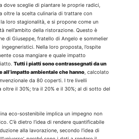
rra dove sceglie di piantare le proprie radici,
a oltre la scelta culinaria di trattare con
 e la loro stagionalità, e si propone come un
tà nell’ambito della ristorazione. Questo è
one di Giuseppe, fratello di Angelo e sommelier
i ingegneristici. Nella loro proposta, l’ospite
camente cosa mangiare e quale impatto
iatto.
Tutti i piatti sono contrassegnati da un
ase all’impatto ambientale che hanno
, calcolato
venzionale da 80 coperti. I tre livelli
 oltre il 30%; tra il 20% e il 30%; al di sotto del
cina eco-sostenibile implica un impegno non
o. C’è dietro l’idea di rendere quantificabile
roduzione alla lavorazione, secondo l’idea di
l’universo’, perché sono i dati a rendere il