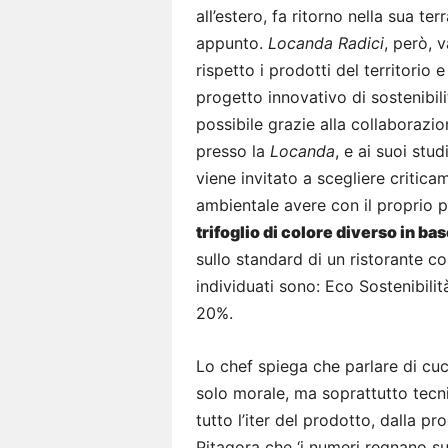
all’estero, fa ritorno nella sua te
appunto.
Locanda Radici
, però, v
rispetto i prodotti del territorio
progetto innovativo di sostenibili
possibile grazie alla collaborazi
presso la
Locanda
, e ai suoi stud
viene invitato a scegliere criti
ambientale avere con il proprio p
trifoglio di colore diverso in b
sullo standard di un ristorante con
individuati sono: Eco Sostenibilità
20%.
Lo chef spiega che parlare di cu
solo morale, ma soprattutto tecnic
tutto l’iter del prodotto, dalla p
Pitagora che ‘i numeri regnano sul