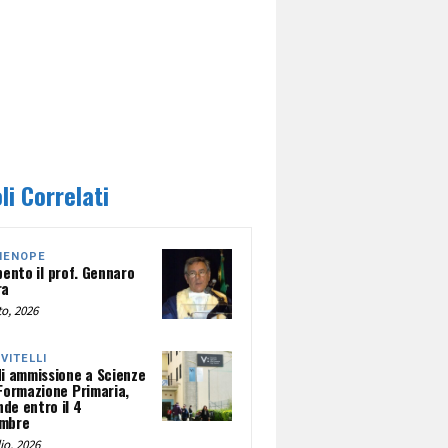
li Correlati
HENOPE
pento il prof. Gennaro
ra
o, 2026
NVITELLI
di ammissione a Scienze
 Formazione Primaria,
de entro il 4
mbre
io, 2026