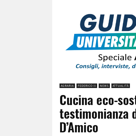
AGRARIA
FEDERICO II
NEWS
ATTUALITÀ
Cucina eco-sost
testimonianza 
D’Amico