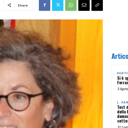
Share
Artico
PART
Si è s
Ferra
3 Agost
L. VA
Test 
della
doman
sette
31 Lugl