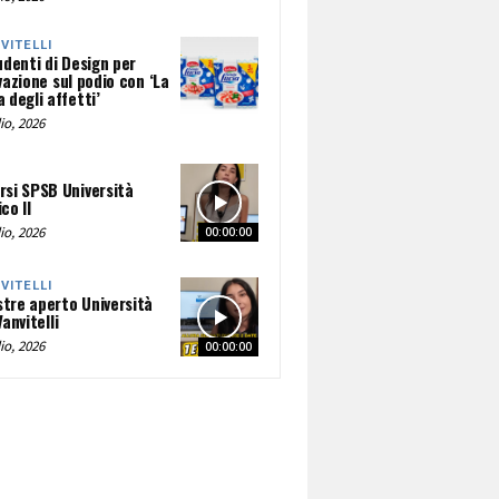
NVITELLI
udenti di Design per
vazione sul podio con ‘La
 degli affetti’
io, 2026
rsi SPSB Università
co II
io, 2026
00:00:00
NVITELLI
tre aperto Università
Vanvitelli
io, 2026
00:00:00