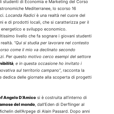
li studenti di Economia e Marketing del Corso
astronomiche Mediterranee, lo scorso 16
ci.
Locanda Radici
è una realtà nel cuore del
i e di prodotti locali, che si caratterizza per il
o energetico e sviluppo economico.
ltissimo livello che fa sognare i giovani studenti
 realtà.
“Qui si studia per lavorare nel contesto
corso come il mio va declinato secondo
gazzi. Per questo motivo cerco esempi del settore
ibilità
, e in questa occasione ho invitato i
novativa sul territorio campan
o
”
, racconta la
 dedica delle giornate alla scoperta di progetti
ef Angelo D’Amico
si è costruita all’interno di
 famose del mondo
, dall’Eden di Derflinger al
Michelin dell’Arpege di Alain Passard. Dopo anni