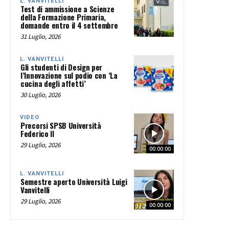
L. VANVITELLI
Test di ammissione a Scienze
della Formazione Primaria,
domande entro il 4 settembre
31 Luglio, 2026
L. VANVITELLI
Gli studenti di Design per
l’Innovazione sul podio con ‘La
cucina degli affetti’
30 Luglio, 2026
VIDEO
Precorsi SPSB Università
Federico II
29 Luglio, 2026
00:00:00
L. VANVITELLI
Semestre aperto Università Luigi
Vanvitelli
29 Luglio, 2026
00:00:00