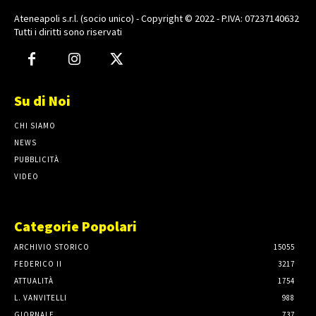
Ateneapoli s.r.l. (socio unico) - Copyright © 2022 - P.IVA: 07237140632
Tutti i diritti sono riservati
Su di Noi
CHI SIAMO
NEWS
PUBBLICITÀ
VIDEO
Categorie Popolari
ARCHIVIO STORICO
15055
FEDERICO II
3217
ATTUALITÀ
1754
L. VANVITELLI
988
GIORNALE
737