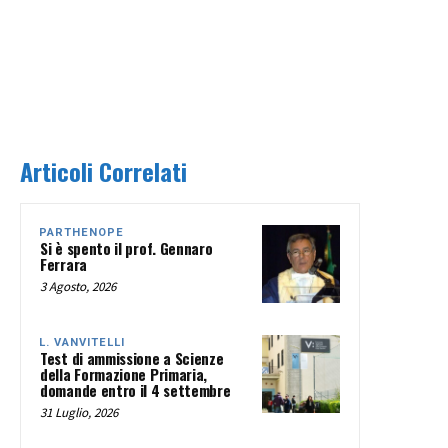
Articoli Correlati
PARTHENOPE
Si è spento il prof. Gennaro
Ferrara
3 Agosto, 2026
L. VANVITELLI
Test di ammissione a Scienze
della Formazione Primaria,
domande entro il 4 settembre
31 Luglio, 2026