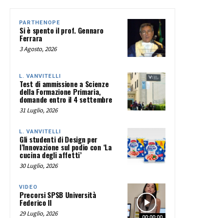
PARTHENOPE
Si è spento il prof. Gennaro
Ferrara
3 Agosto, 2026
L. VANVITELLI
Test di ammissione a Scienze
della Formazione Primaria,
domande entro il 4 settembre
31 Luglio, 2026
L. VANVITELLI
Gli studenti di Design per
l’Innovazione sul podio con ‘La
cucina degli affetti’
30 Luglio, 2026
VIDEO
Precorsi SPSB Università
Federico II
29 Luglio, 2026
00:00:00