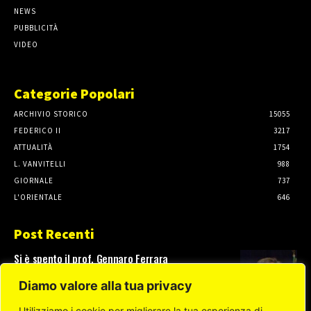
NEWS
PUBBLICITÀ
VIDEO
Categorie Popolari
ARCHIVIO STORICO
15055
FEDERICO II
3217
ATTUALITÀ
1754
L. VANVITELLI
988
GIORNALE
737
L'ORIENTALE
646
Post Recenti
Si è spento il prof. Gennaro Ferrara
3 Agosto, 2026
Diamo valore alla tua privacy
Utilizziamo i cookie per migliorare la tua esperienza di