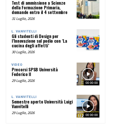
Test di ammissione a Scienze
della Formazione Primaria,
domande entro il 4 settembre
31 Luglio, 2026
L. VANVITELLI
Gli studenti di Design per
l’Innovazione sul podio con ‘La
cucina degli affetti’
30 Luglio, 2026
VIDEO
Precorsi SPSB Università
Federico II
29 Luglio, 2026
00:00:00
L. VANVITELLI
Semestre aperto Università Luigi
Vanvitelli
29 Luglio, 2026
00:00:00