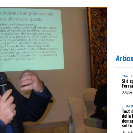
Artico
PART
Si è s
Ferra
3 Agost
L. VA
Test 
della
doman
sette
31 Lugl