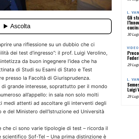
L. VA
Gli st
l’Inno
cucina
30 Lugl
aprire una riflessione su un dubbio che ci
VIDEO
Preco
lità dei test d’ingresso”: il prof. Luigi Verolino,
Federi
 sintetizza da buon ingegnere l’idea che ha
29 Lugl
tinata di Studi su Esami di Stato e Test
mbre presso la Facoltà di Giurisprudenza.
L. VA
Semes
di grande interesse, soprattutto per il mondo
Luigi 
umeroso all’appello: in sala non solo molti
29 Lugl
i medi attenti ad ascoltare gli interventi degli
 del Ministero dell’Istruzione ed Università
 che ci sono varie tipologie di test – ricorda il
 scientifico Sof-Tel – Una prima distinzione è