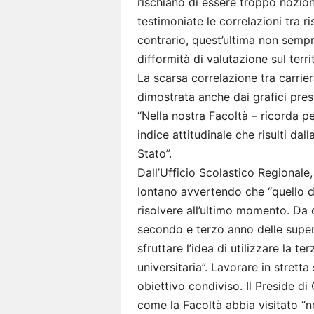
rischiano di essere troppo nozion
testimoniate le correlazioni tra ri
contrario, quest’ultima non semp
difformità di valutazione sul terr
La scarsa correlazione tra carrier
dimostrata anche dai grafici prese
“Nella nostra Facoltà – ricorda p
indice attitudinale che risulti da
Stato”.
Dall’Ufficio Scolastico Regionale,
lontano avvertendo che “quello d
risolvere all’ultimo momento. Da 
secondo e terzo anno delle supe
sfruttare l’idea di utilizzare la t
universitaria”. Lavorare in strett
obiettivo condiviso. Il Preside d
come la Facoltà abbia visitato “neg