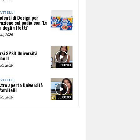
NVITELLI
udenti di Design per
vazione sul podio con ‘La
 degli affetti’
io, 2026
rsi SPSB Università
co II
io, 2026
00:00:00
NVITELLI
tre aperto Università
Vanvitelli
io, 2026
00:00:00