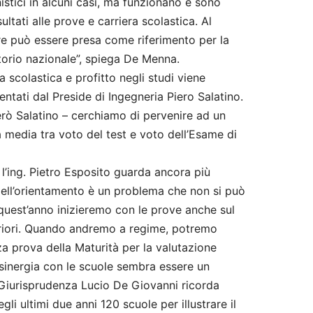
istici in alcuni casi, ma funzionano e sono
sultati alle prove e carriera scolastica. Al
re può essere presa come riferimento per la
itorio nazionale”, spiega De Menna.
a scolastica e profitto negli studi viene
ntati dal Preside di Ingegneria Piero Salatino.
erò Salatino – cerchiamo di pervenire ad un
lla media tra voto del test e voto dell’Esame di
 l’ing. Pietro Esposito guarda ancora più
ell’orientamento è un problema che non si può
quest’anno inizieremo con le prove anche sul
riori. Quando andremo a regime, potremo
erza prova della Maturità per la valutazione
a sinergia con le scuole sembra essere un
i Giurisprudenza Lucio De Giovanni ricorda
li ultimi due anni 120 scuole per illustrare il