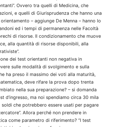
ientanti”. Ovvero tra quelli di Medicina, che
lazioni, e quelli di Giurisprudenza che hanno una
 di orientamento – aggiunge De Menna – hanno lo
bandoni ed i tempi di permanenza nelle Facoltà
 sprechi di risorse. Il condizionamento che muove
ce, alla quantità di risorse disponibili, alla
ativiste”.
one dei test orientanti non negativa in
vere sulle modalità di svolgimento e sulla
e ha preso il massimo dei voti alla maturità,
matematica, deve rifare la prova dopo trenta
mbiato nella sua preparazione? – si domanda
est d’ingresso, ma noi spendiamo circa 30 mila
a: soldi che potrebbero essere usati per pagare
cercatore”. Allora perché non prendere in
tica come parametro di riferimento? “I test