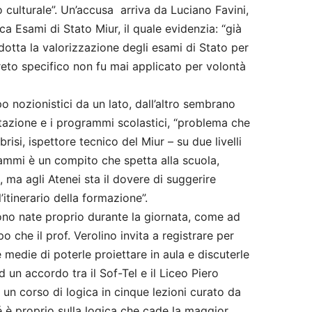
o culturale”. Un’accusa arriva da Luciano Favini,
ca Esami di Stato Miur, il quale evidenzia: “già
dotta la valorizzazione degli esami di Stato per
creto specifico non fu mai applicato per volontà
po nozionistici da un lato, dall’altro sembrano
utazione e i programmi scolastici, “problema che
risi, ispettore tecnico del Miur – su due livelli
grammi è un compito che spetta alla scuola,
o, ma agli Atenei sta il dovere di suggerire
l’itinerario della formazione”.
sono nate proprio durante la giornata, come ad
po che il prof. Verolino invita a registrare per
 medie di poterle proiettare in aula e discuterle
d un accordo tra il Sof-Tel e il Liceo Piero
 un corso di logica in cinque lezioni curato da
hé è proprio sulla logica che cade la maggior