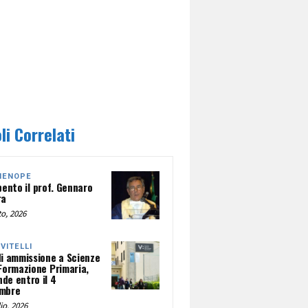
li Correlati
HENOPE
pento il prof. Gennaro
ra
o, 2026
NVITELLI
di ammissione a Scienze
 Formazione Primaria,
de entro il 4
mbre
io, 2026