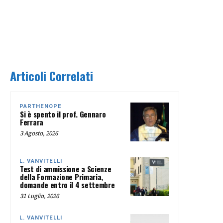
Articoli Correlati
PARTHENOPE
Si è spento il prof. Gennaro
Ferrara
3 Agosto, 2026
L. VANVITELLI
Test di ammissione a Scienze
della Formazione Primaria,
domande entro il 4 settembre
31 Luglio, 2026
L. VANVITELLI