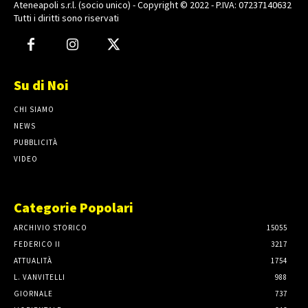
Ateneapoli s.r.l. (socio unico) - Copyright © 2022 - P.IVA: 07237140632
Tutti i diritti sono riservati
Su di Noi
CHI SIAMO
NEWS
PUBBLICITÀ
VIDEO
Categorie Popolari
ARCHIVIO STORICO
15055
FEDERICO II
3217
ATTUALITÀ
1754
L. VANVITELLI
988
GIORNALE
737