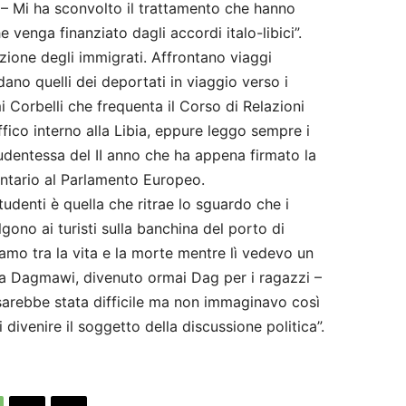
i – Mi ha sconvolto il trattamento che hanno
venga finanziato dagli accordi italo-libici”.
truzione degli immigrati. Affrontano viaggi
ano quelli dei deportati in viaggio verso i
i Corbelli che frequenta il Corso di Relazioni
ffico interno alla Libia, eppure leggo sempre i
tudentessa del II anno che ha appena firmato la
entario al Parlamento Europeo.
tudenti è quella che ritrae lo sguardo che i
lgono ai turisti sulla banchina del porto di
amo tra la vita e la morte mentre lì vedevo un
ta Dagmawi, divenuto ormai Dag per i ragazzi –
a sarebbe stata difficile ma non immaginavo così
 divenire il soggetto della discussione politica”.