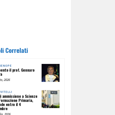
li Correlati
HENOPE
pento il prof. Gennaro
ra
o, 2026
NVITELLI
di ammissione a Scienze
 Formazione Primaria,
de entro il 4
mbre
io, 2026