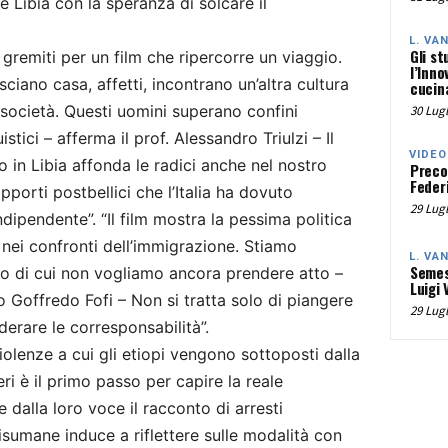
e Libia con la speranza di solcare il
L. VA
Gli st
 gremiti per un film che ripercorre un viaggio.
l’Inno
asciano casa, affetti, incontrano un’altra cultura
cucina
a società. Questi uomini superano confini
30 Lugl
nguistici – afferma il prof. Alessandro Triulzi – Il
VIDEO
ro in Libia affonda le radici anche nel nostro
Preco
Federi
pporti postbellici che l’Italia ha dovuto
29 Lugl
dipendente”. “Il film mostra la pessima politica
a nei confronti dell’immigrazione. Stiamo
L. VA
Semes
 di cui non vogliamo ancora prendere atto –
Luigi 
o Goffredo Fofi – Non si tratta solo di piangere
29 Lugl
iderare le corresponsabilità”.
iolenze a cui gli etiopi vengono sottoposti dalla
ri è il primo passo per capire la reale
 dalla loro voce il racconto di arresti
disumane induce a riflettere sulle modalità con