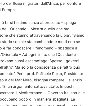
llo dei flussi migratori dall’Africa, per conto e
ed Europa.
 è farsi testimonianza al presente – spiega
a de L’Orientale – Mostra quello che sta
sone che stanno attraversando la Libia”. “Siamo
a storia sociale sta cambiando e molti non se
o è far conoscere il fenomeno – ribadisce il
L’Orientale – Ad ogni limite che l’Occidente
i trovano nuovi escamotage. Spesso i governi
l’’altro’. Ma solo la conoscenza dell’altro può
amento”. Per il prof. Raffaele Porta, Presidente
eo e del Mar Nero, bisogna rompere il silenzio
: “E’ un argomento sottovalutato. In pochi
ersare il Mediterraneo. Il Governo italiano e le
e occupano poco o in maniera sbagliata. La
ifre per il controllo ma i responsabili o non