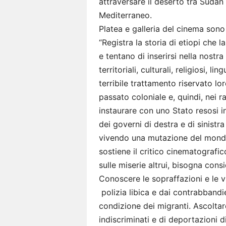
attraversare il deserto tra Sudan 
Mediterraneo.
Platea e galleria del cinema sono
“Registra la storia di etiopi che l
e tentano di inserirsi nella nostr
territoriali, culturali, religiosi, li
terribile trattamento riservato lo
passato coloniale e, quindi, nei ra
instaurare con uno Stato resosi in
dei governi di destra e di sinistr
vivendo una mutazione del mondo
sostiene il critico cinematografic
sulle miserie altrui, bisogna cons
Conoscere le sopraffazioni e le v
polizia libica e dai contrabbandie
condizione dei migranti. Ascoltare
indiscriminati e di deportazioni 