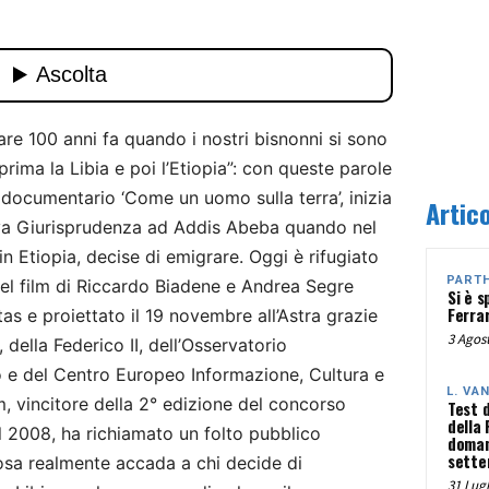
re 100 anni fa quando i nostri bisnonni si sono
prima la Libia e poi l’Etiopia”: con queste parole
ocumentario ‘Come un uomo sulla terra’, inizia
Artico
va Giurisprudenza ad Addis Abeba quando nel
in Etiopia, decise di emigrare. Oggi è rifugiato
PART
 nel film di Riccardo Biadene e Andrea Segre
Si è s
Ferra
tas e proiettato il 19 novembre all’Astra grazie
3 Agost
 della Federico II, dell’Osservatorio
 e del Centro Europeo Informazione, Cultura e
L. VA
m, vincitore della 2° edizione del concorso
Test 
della
l 2008, ha richiamato un folto pubblico
doman
sette
cosa realmente accada a chi decide di
31 Lugl