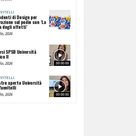
NVITELLI
udenti di Design per
vazione sul podio con ‘La
 degli affetti’
io, 2026
rsi SPSB Università
co II
io, 2026
00:00:00
NVITELLI
tre aperto Università
Vanvitelli
io, 2026
00:00:00