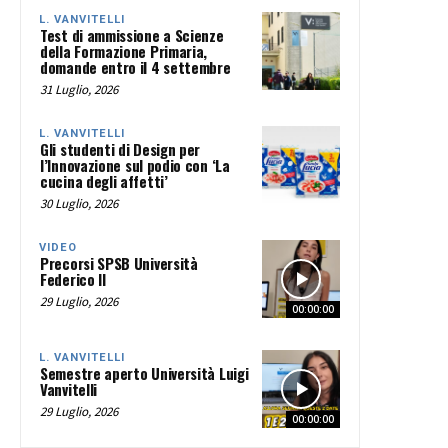
L. VANVITELLI
Test di ammissione a Scienze
della Formazione Primaria,
domande entro il 4 settembre
31 Luglio, 2026
L. VANVITELLI
Gli studenti di Design per
l’Innovazione sul podio con ‘La
cucina degli affetti’
30 Luglio, 2026
VIDEO
Precorsi SPSB Università
Federico II
29 Luglio, 2026
00:00:00
L. VANVITELLI
Semestre aperto Università Luigi
Vanvitelli
29 Luglio, 2026
00:00:00