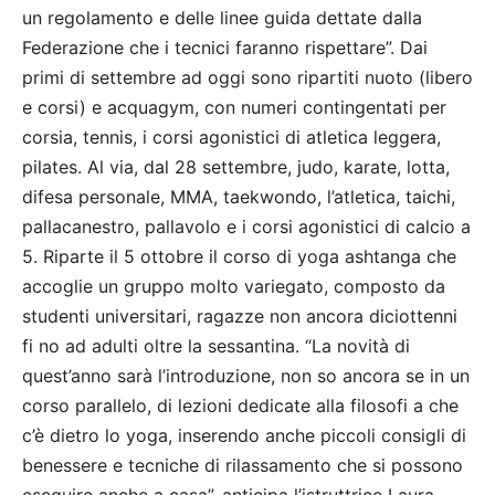
un regolamento e delle linee guida dettate dalla
Federazione che i tecnici faranno rispettare”. Dai
primi di settembre ad oggi sono ripartiti nuoto (libero
e corsi) e acquagym, con numeri contingentati per
corsia, tennis, i corsi agonistici di atletica leggera,
pilates. Al via, dal 28 settembre, judo, karate, lotta,
difesa personale, MMA, taekwondo, l’atletica, taichi,
pallacanestro, pallavolo e i corsi agonistici di calcio a
5. Riparte il 5 ottobre il corso di yoga ashtanga che
accoglie un gruppo molto variegato, composto da
studenti universitari, ragazze non ancora diciottenni
fi no ad adulti oltre la sessantina. “La novità di
quest’anno sarà l’introduzione, non so ancora se in un
corso parallelo, di lezioni dedicate alla filosofi a che
c’è dietro lo yoga, inserendo anche piccoli consigli di
benessere e tecniche di rilassamento che si possono
eseguire anche a casa”, anticipa l’istruttrice Laura