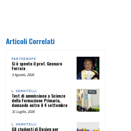
Articoli Correlati
PARTHENOPE
Si è spento il prof. Gennaro
Ferrara
3 Agosto, 2026
L. VANVITELLI
Test di ammissione a Scienze
della Formazione Primaria,
domande entro il 4 settembre
31 Luglio, 2026
L. VANVITELLI
Gli studenti di Design per