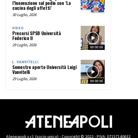
l’Innovazione sul podio con ‘La
cucina degli affetti’
30 Luglio, 2026
VIDEO
Precorsi SPSB Università
Federico II
29 Luglio, 2026
00:00:00
L. VANVITELLI
Semestre aperto Università Luigi
Vanvitelli
29 Luglio, 2026
00:00:00
Ateneapoli s.r.l. (socio unico) - Copyright © 2022 - P.IVA: 07237140632