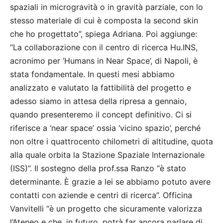
spaziali in microgravità o in gravità parziale, con lo
stesso materiale di cui è composta la second skin
che ho progettato”, spiega Adriana. Poi aggiunge:
“La collaborazione con il centro di ricerca Hu.INS,
acronimo per ‘Humans in Near Space’, di Napoli, è
stata fondamentale. In questi mesi abbiamo
analizzato e valutato la fattibilità del progetto e
adesso siamo in attesa della ripresa a gennaio,
quando presenteremo il concept definitivo. Ci si
riferisce a ‘near space’ ossia ‘vicino spazio’, perché
non oltre i quattrocento chilometri di altitudine, quota
alla quale orbita la Stazione Spaziale Internazionale
(ISS)”. Il sostegno della prof.ssa Ranzo “è stato
determinante. È grazie a lei se abbiamo potuto avere
contatti con aziende e centri di ricerca”. Officina
Vanvitelli “è un progetto che sicuramente valorizza
l’Ateneo e che, in futuro, potrà far ancora parlare di