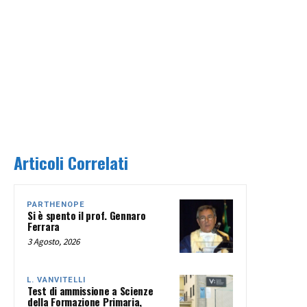
Articoli Correlati
PARTHENOPE
Si è spento il prof. Gennaro
Ferrara
3 Agosto, 2026
L. VANVITELLI
Test di ammissione a Scienze
della Formazione Primaria,