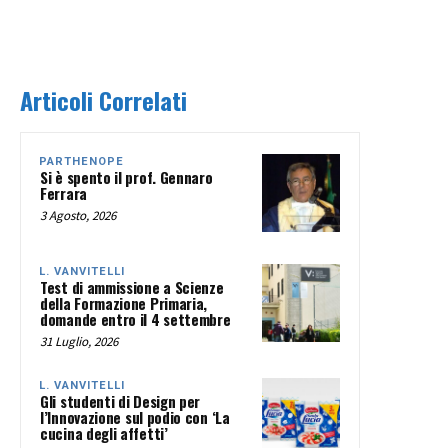
Articoli Correlati
PARTHENOPE
Si è spento il prof. Gennaro
Ferrara
3 Agosto, 2026
L. VANVITELLI
Test di ammissione a Scienze
della Formazione Primaria,
domande entro il 4 settembre
31 Luglio, 2026
L. VANVITELLI
Gli studenti di Design per
l’Innovazione sul podio con ‘La
cucina degli affetti’