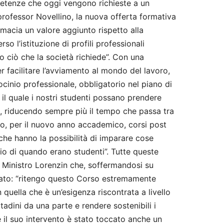
petenze che oggi vengono richieste a un
professor Novellino, la nuova offerta formativa
rmacia un valore aggiunto rispetto alla
so l’istituzione di profili professionali
 ciò che la società richiede”. Con una
 facilitare l’avviamento al mondo del lavoro,
rocinio professionale, obbligatorio nel piano di
l quale i nostri studenti possano prendere
a, riducendo sempre più il tempo che passa tra
no, per il nuovo anno accademico, corsi post
i che hanno la possibilità di imparare cose
o di quando erano studenti”. Tutte queste
 Ministro Lorenzin che, soffermandosi su
mato: “ritengo questo Corso estremamente
n quella che è un’esigenza riscontrata a livello
ttadini da una parte e rendere sostenibili i
te il suo intervento è stato toccato anche un