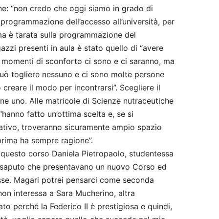
one: “non credo che oggi siamo in grado di
rogrammazione dell’accesso all’università, per
ima è tarata sulla programmazione del
gazzi presenti in aula è stato quello di “avere
I momenti di sconforto ci sono e ci saranno, ma
uò togliere nessuno e ci sono molte persone
creare il modo per incontrarsi”. Scegliere il
ne uno. Alle matricole di Scienze nutraceutiche
“hanno fatto un’ottima scelta e, se si
tivo, troveranno sicuramente ampio spazio
 prima ha sempre ragione”.
 questo corso Daniela Pietropaolo, studentessa
ho saputo che presentavano un nuovo Corso ed
osse. Magari potrei pensarci come seconda
 non interessa a Sara Mucherino, altra
to perché la Federico II è prestigiosa e quindi,