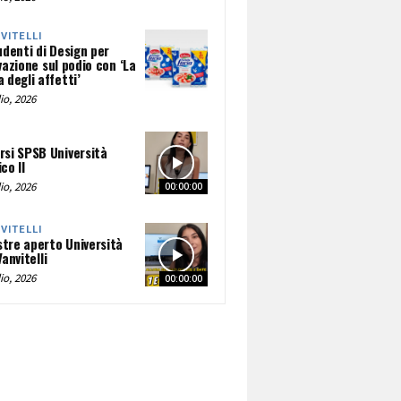
NVITELLI
udenti di Design per
vazione sul podio con ‘La
 degli affetti’
io, 2026
rsi SPSB Università
co II
io, 2026
00:00:00
NVITELLI
tre aperto Università
Vanvitelli
io, 2026
00:00:00