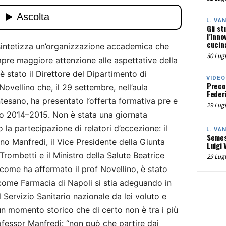
L. VA
Gli st
l’Inno
cucina
 sintetizza un’organizzazione accademica che
30 Lugl
mpre maggiore attenzione alle aspettative della
 stato il Direttore del Dipartimento di
VIDEO
Preco
Novellino che, il 29 settembre, nell’aula
Federi
ntesano, ha presentato l’offerta formativa pre e
29 Lugl
co 2014–2015. Non è stata una giornata
to la partecipazione di relatori d’eccezione: il
L. VA
Semes
ano Manfredi, il Vice Presidente della Giunta
Luigi 
ombetti e il Ministro della Salute Beatrice
29 Lugl
 come ha affermato il prof Novellino, è stato
 come Farmacia di Napoli si stia adeguando in
 Servizio Sanitario nazionale da lei voluto e
un momento storico che di certo non è tra i più
ofessor Manfredi: “non può che partire dai