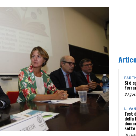
Artico
PART
Si è s
Ferra
3 Agost
L. VA
Test 
della
doman
sette
31 Lugl