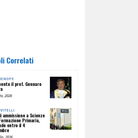
li Correlati
HENOPE
pento il prof. Gennaro
ra
o, 2026
NVITELLI
di ammissione a Scienze
 Formazione Primaria,
de entro il 4
mbre
io, 2026