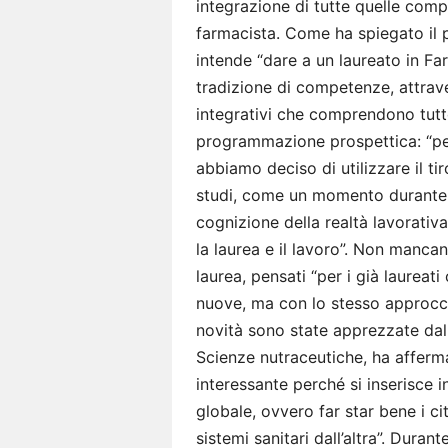
integrazione di tutte quelle com
farmacista. Come ha spiegato il 
intende “dare a un laureato in Fa
tradizione di competenze, attraver
integrativi che comprendono tutto
programmazione prospettica: “per
abbiamo deciso di utilizzare il ti
studi, come un momento durante i
cognizione della realtà lavorativ
la laurea e il lavoro”. Non manca
laurea, pensati “per i già laureat
nuove, ma con lo stesso approcci
novità sono state apprezzate dal
Scienze nutraceutiche, ha affer
interessante perché si inserisce i
globale, ovvero far star bene i ci
sistemi sanitari dall’altra”. Duran