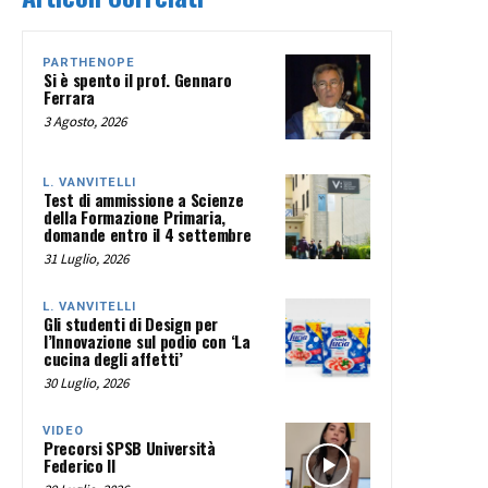
PARTHENOPE
Si è spento il prof. Gennaro
Ferrara
3 Agosto, 2026
L. VANVITELLI
Test di ammissione a Scienze
della Formazione Primaria,
domande entro il 4 settembre
31 Luglio, 2026
L. VANVITELLI
Gli studenti di Design per
l’Innovazione sul podio con ‘La
cucina degli affetti’
30 Luglio, 2026
VIDEO
Precorsi SPSB Università
Federico II