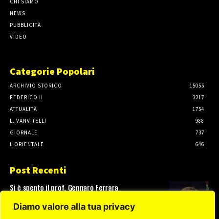
CHI SIAMO
NEWS
PUBBLICITÀ
VIDEO
Categorie Popolari
ARCHIVIO STORICO
15055
FEDERICO II
3217
ATTUALITÀ
1754
L. VANVITELLI
988
GIORNALE
737
L'ORIENTALE
646
Post Recenti
Si è spento il prof. Gennaro Ferrara
3 Agosto, 2026
Diamo valore alla tua privacy