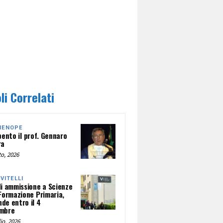
li Correlati
HENOPE
pento il prof. Gennaro
ra
o, 2026
NVITELLI
di ammissione a Scienze
 Formazione Primaria,
de entro il 4
mbre
io, 2026