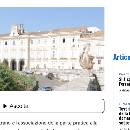
Artico
PART
Si è s
Ferra
3 Agost
L. VA
Test 
della
doman
sette
trano e l’associazione della parte pratica alla
31 Lugl