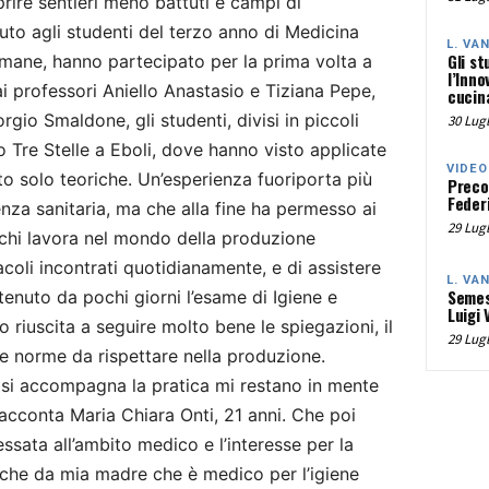
rire sentieri meno battuti e campi di
uto agli studenti del terzo anno di Medicina
L. VA
Gli st
timane, hanno partecipato per la prima volta a
l’Inno
 ai professori Aniello Anastasio e Tiziana Pepe,
cucina
rgio Smaldone, gli studenti, divisi in piccoli
30 Lugl
io Tre Stelle a Eboli, dove hanno visto applicate
VIDEO
o solo teoriche. Un’esperienza fuoriporta più
Preco
Federi
enza sanitaria, ma che alla fine ha permesso ai
29 Lugl
i chi lavora nel mondo della produzione
acoli incontrati quotidianamente, e di assistere
L. VA
Semes
enuto da pochi giorni l’esame di Igiene e
Luigi 
 riuscita a seguire molto bene le spiegazioni, il
29 Lugl
e norme da rispettare nella produzione.
 si accompagna la pratica mi restano in mente
acconta Maria Chiara Onti, 21 anni. Che poi
ssata all’ambito medico e l’interesse per la
anche da mia madre che è medico per l’igiene