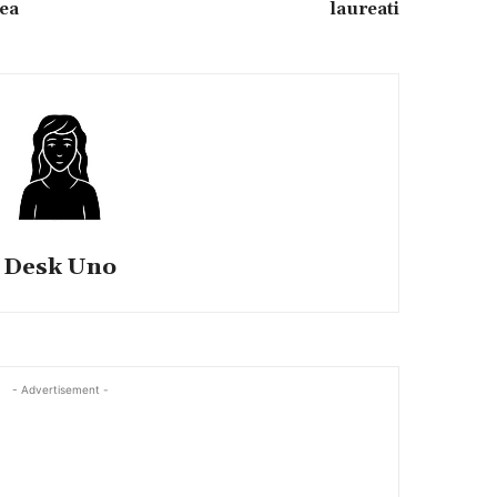
rea
laureati
Desk Uno
- Advertisement -