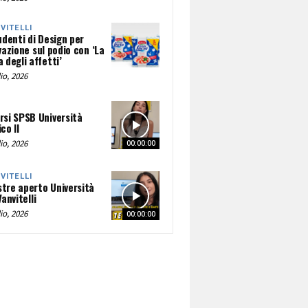
NVITELLI
udenti di Design per
vazione sul podio con ‘La
 degli affetti’
io, 2026
rsi SPSB Università
co II
io, 2026
00:00:00
NVITELLI
tre aperto Università
Vanvitelli
io, 2026
00:00:00