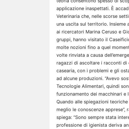
teoria consentono spesso di scop
applicazione inaspettati. È accad
Veterinaria che, nelle scorse set
una uscita sul territorio. Insieme
ai ricercatori Marina Ceruso e Gio
gruppi, hanno visitato il Caseific
molte nozioni fino a quel moment
volte rinviata a causa dell’emerg
ragazzi di ascoltare i racconti d
casearia, con i problemi e gli ost
ad alcune produzioni. “Avevo sost
Tecnologie Alimentari, quindi sono
funzionamento dei macchinari e l
Quando alle spiegazioni teoriche
meglio le conoscenze apprese”, r
spiega: “Sono sempre stata intere
professione di igienista deriva 