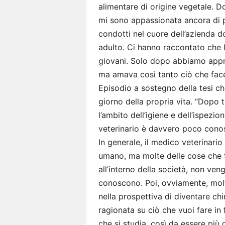
alimentare di origine vegetale. Do
mi sono appassionata ancora di più
condotti nel cuore dell’azienda 
adulto. Ci hanno raccontato che la
giovani. Solo dopo abbiamo appr
ma amava così tanto ciò che face
Episodio a sostegno della tesi ch
giorno della propria vita. “Dopo 
l’ambito dell’igiene e dell’ispezion
veterinario è davvero poco conos
In generale, il medico veterinari
umano, ma molte delle cose che f
all’interno della società, non v
conoscono. Poi, ovviamente, molti
nella prospettiva di diventare chi
ragionata su ciò che vuoi fare in 
che si studia, così da essere pi