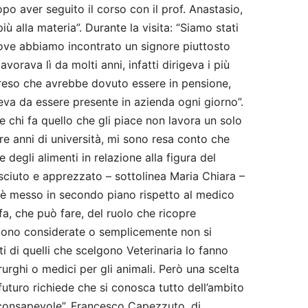
po aver seguito il corso con il prof. Anastasio,
 alla materia”. Durante la visita: “Siamo stati
dove abbiamo incontrato un signore piuttosto
vorava lì da molti anni, infatti dirigeva i più
eso che avrebbe dovuto essere in pensione,
va da essere presente in azienda ogni giorno”.
e chi fa quello che gli piace non lavora un solo
tre anni di università, mi sono resa conto che
e degli alimenti in relazione alla figura del
ciuto e apprezzato – sottolinea Maria Chiara –
o è messo in secondo piano rispetto al medico
a, che può fare, del ruolo che ricopre
engono considerate o semplicemente non si
 di quelli che scelgono Veterinaria lo fanno
rurghi o medici per gli animali. Però una scelta
futuro richiede che si conosca tutto dell’ambito
ù consapevole”. Francesco Capezzuto, di