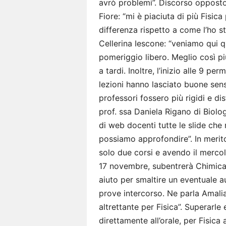
avrò problemi”. Discorso oppost
Fiore: “mi è piaciuta di più Fisic
differenza rispetto a come l’ho s
Cellerina Iescone: “veniamo qui 
pomeriggio libero. Meglio così pi
a tardi. Inoltre, l’inizio alle 9 
lezioni hanno lasciato buone sen
professori fossero più rigidi e dis
prof. ssa Daniela Rigano di Biolo
di web docenti tutte le slide che
possiamo approfondire”. In merito
solo due corsi e avendo il mercol
17 novembre, subentrerà Chimica,
aiuto per smaltire un eventuale a
prove intercorso. Ne parla Amalia
altrettante per Fisica”. Superarl
direttamente all’orale, per Fisica