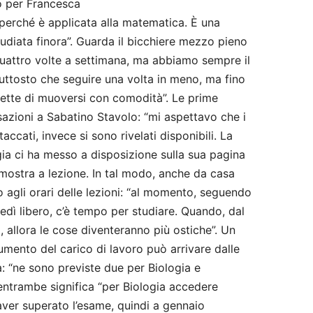
o per Francesca
a perché è applicata alla matematica. È una
tudiata finora”. Guarda il bicchiere mezzo pieno
quattro volte a settimana, ma abbiamo sempre il
uttosto che seguire una volta in meno, ma fino
permette di muoversi con comodità”. Le prime
sazioni a Sabatino Stavolo: “mi aspettavo che i
taccati, invece si sono rivelati disponibili. La
gia ci ha messo a disposizione sulla sua pagina
 mostra a lezione. In tal modo, anche da casa
 agli orari delle lezioni: “al momento, seguendo
edì libero, c’è tempo per studiare. Quando, dal
 allora le cose diventeranno più ostiche”. Un
umento del carico di lavoro può arrivare dalle
: “ne sono previste due per Biologia e
e entrambe significa “per Biologia accedere
 aver superato l’esame, quindi a gennaio