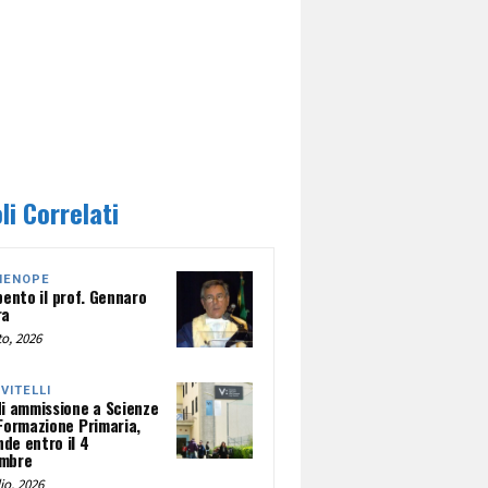
li Correlati
HENOPE
pento il prof. Gennaro
ra
o, 2026
NVITELLI
di ammissione a Scienze
 Formazione Primaria,
de entro il 4
mbre
io, 2026