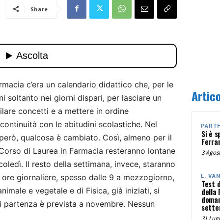
Share
rmacia c’era un calendario didattico che, per le
Artico
i soltanto nei giorni dispari, per lasciare un
ilare concetti e a mettere in ordine
continuità con le abitudini scolastiche. Nel
PART
Si è s
 però, qualcosa è cambiato. Così, almeno per il
Ferra
 Corso di Laurea in Farmacia resteranno lontane
3 Agost
oledì. Il resto della settimana, invece, staranno
o ore giornaliere, spesso dalle 9 a mezzogiorno,
L. VA
Test 
nimale e vegetale e di Fisica, già iniziati, si
della
doman
ui partenza è prevista a novembre. Nessun
sette
31 Lugl