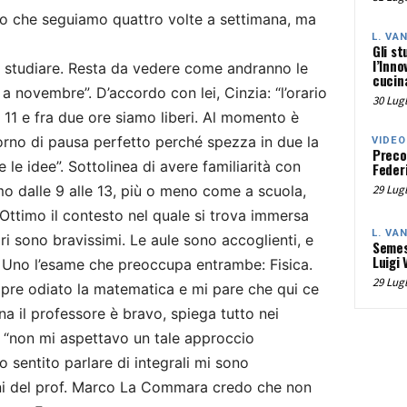
ero che seguiamo quattro volte a settimana, ma
L. VA
Gli st
l’Inno
er studiare. Resta da vedere come andranno le
cucina
 novembre”. D’accordo con lei, Cinzia: “l’orario
30 Lugl
e 11 e fra due ore siamo liberi. Al momento è
giorno di pausa perfetto perché spezza in due la
VIDEO
Preco
 le idee”. Sottolinea di avere familiarità con
Federi
mo dalle 9 alle 13, più o meno come a scuola,
29 Lugl
 Ottimo il contesto nel quale si trova immersa
L. VA
ri sono bravissimi. Le aule sono accoglienti, e
Semes
Luigi 
”. Uno l’esame che preoccupa entrambe: Fisica.
29 Lugl
pre odiato la matematica e mi pare che qui ce
na il professore è bravo, spiega tutto nei
: “non mi aspettavo un tale approccio
 sentito parlare di integrali mi sono
ni del prof. Marco La Commara credo che non