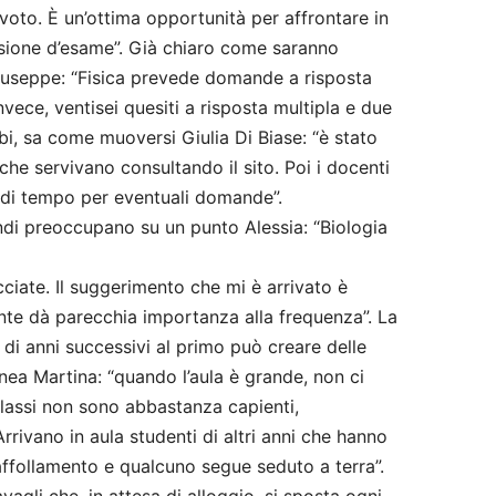
voto. È un’ottima opportunità per affrontare in
sione d’esame”. Già chiaro come saranno
Giuseppe: “Fisica prevede domande a risposta
invece, ventisei quesiti a risposta multipla e due
bbi, sa come muoversi Giulia Di Biase: “è stato
 che servivano consultando il sito. Poi i docenti
 di tempo per eventuali domande”.
ndi preoccupano su un punto Alessia: “Biologia
ciate. Il suggerimento che mi è arrivato è
ente dà parecchia importanza alla frequenza”. La
di anni successivi al primo può creare delle
inea Martina: “quando l’aula è grande, non ci
classi non sono abbastanza capienti,
Arrivano in aula studenti di altri anni che hanno
raffollamento e qualcuno segue seduto a terra”.
agli che, in attesa di alloggio, si sposta ogni