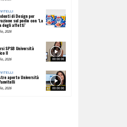
NVITELLI
udenti di Design per
vazione sul podio con ‘La
 degli affetti’
io, 2026
rsi SPSB Università
co II
io, 2026
00:00:00
NVITELLI
tre aperto Università
Vanvitelli
io, 2026
00:00:00