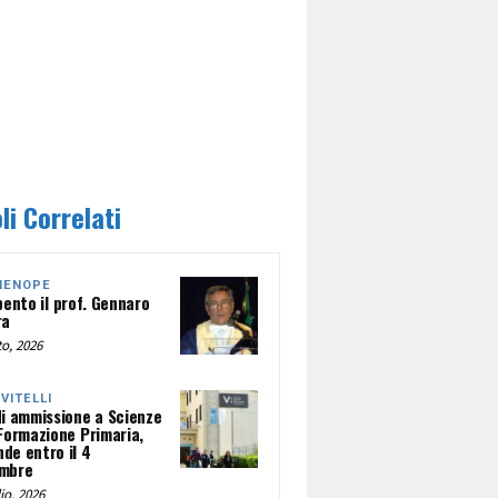
li Correlati
HENOPE
pento il prof. Gennaro
ra
o, 2026
NVITELLI
di ammissione a Scienze
 Formazione Primaria,
de entro il 4
mbre
io, 2026