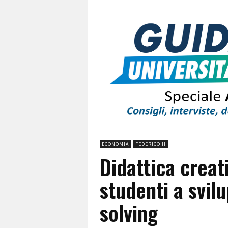
ECONOMIA
FEDERICO II
Didattica creat
studenti a svil
solving