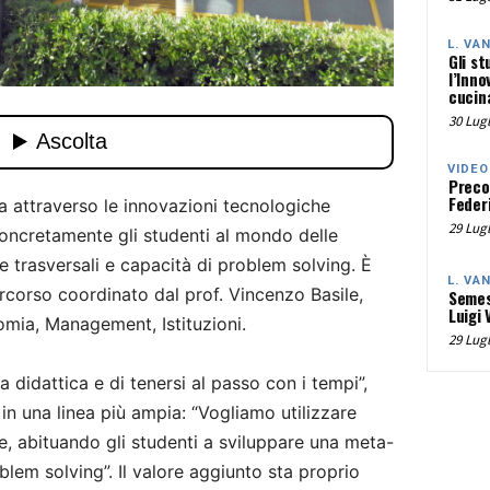
L. VA
Gli st
l’Inno
cucina
30 Lugl
VIDEO
Preco
Federi
a attraverso le innovazioni tecnologiche
29 Lugl
concretamente gli studenti al mondo delle
trasversali e capacità di problem solving. È
L. VA
ercorso coordinato dal prof. Vincenzo Basile,
Semes
Luigi 
mia, Management, Istituzioni.
29 Lugl
a didattica e di tenersi al passo con i tempi”,
e in una linea più ampia: “Vogliamo utilizzare
e, abituando gli studenti a sviluppare una meta-
lem solving”. Il valore aggiunto sta proprio