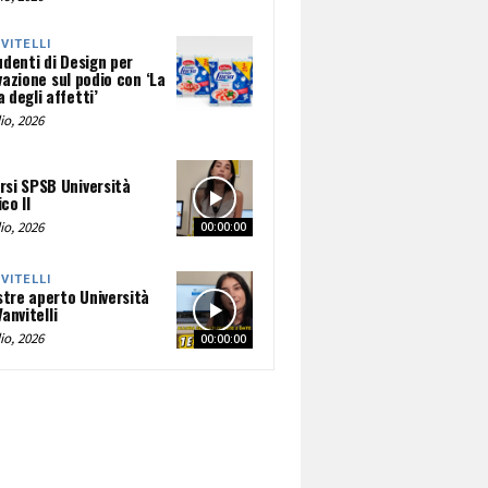
NVITELLI
udenti di Design per
vazione sul podio con ‘La
 degli affetti’
io, 2026
rsi SPSB Università
co II
io, 2026
00:00:00
NVITELLI
tre aperto Università
Vanvitelli
io, 2026
00:00:00