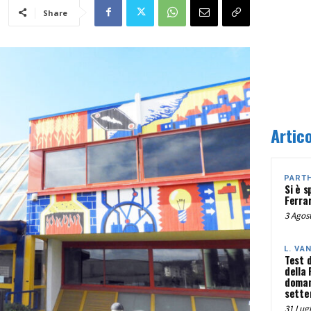
Share
Artico
PART
Si è s
Ferra
3 Agost
L. VA
Test 
della
doman
sette
31 Lugl