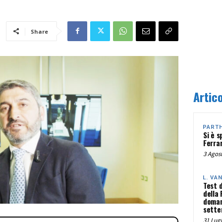
Share
Artico
PART
Si è s
Ferra
3 Agost
L. VA
Test 
della
doman
sette
31 Lugl