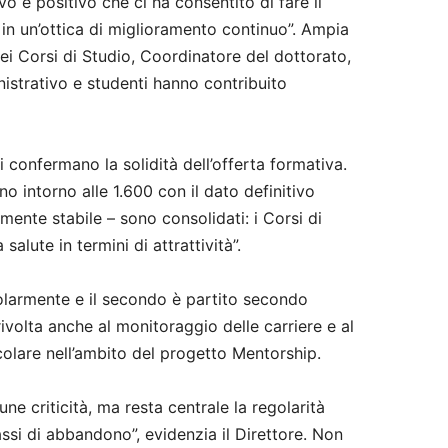
 e positivo che ci ha consentito di fare il
 in un’ottica di miglioramento continuo”. Ampia
ei Corsi di Studio, Coordinatore del dottorato,
istrativo e studenti hanno contribuito
ri confermano la solidità dell’offerta formativa.
no intorno alle 1.600 con il dato definitivo
ente stabile – sono consolidati: i Corsi di
alute in termini di attrattività”.
golarmente e il secondo è partito secondo
ivolta anche al monitoraggio delle carriere e al
colare nell’ambito del progetto Mentorship.
e criticità, ma resta centrale la regolarità
tassi di abbandono”, evidenzia il Direttore. Non