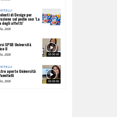
NVITELLI
udenti di Design per
vazione sul podio con ‘La
 degli affetti’
io, 2026
rsi SPSB Università
co II
io, 2026
00:00:00
NVITELLI
tre aperto Università
Vanvitelli
io, 2026
00:00:00