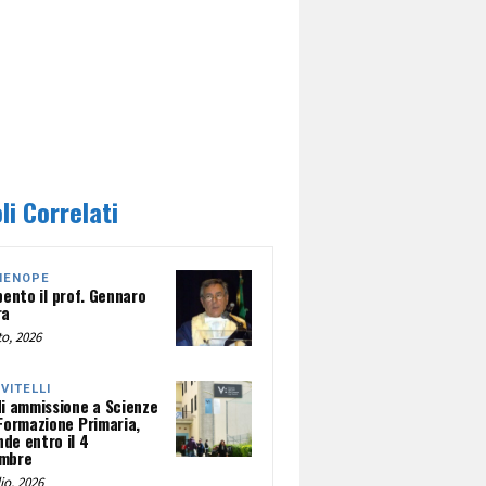
li Correlati
HENOPE
pento il prof. Gennaro
ra
o, 2026
NVITELLI
di ammissione a Scienze
 Formazione Primaria,
de entro il 4
mbre
io, 2026