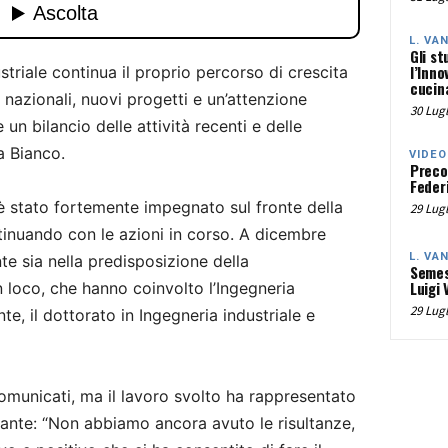
L. VA
Gli st
l’Inno
striale continua il proprio percorso di crescita
cucina
 nazionali, nuovi progetti e un’attenzione
30 Lugl
 un bilancio delle attività recenti e delle
la Bianco.
VIDEO
Preco
Federi
 è stato fortemente impegnato sul fronte della
29 Lugl
inuando con le azioni in corso. A dicembre
L. VA
e sia nella predisposizione della
Semes
Luigi 
n loco, che hanno coinvolto l’Ingegneria
29 Lugl
te, il dottorato in Ingegneria industriale e
 comunicati, ma il lavoro svolto ha rappresentato
ante: “Non abbiamo ancora avuto le risultanze,