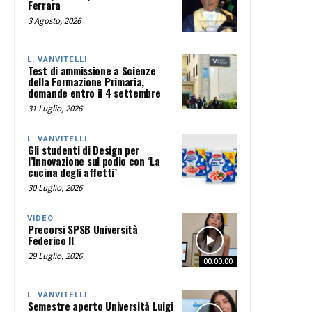
Ferrara
3 Agosto, 2026
L. VANVITELLI
Test di ammissione a Scienze
della Formazione Primaria,
domande entro il 4 settembre
31 Luglio, 2026
L. VANVITELLI
Gli studenti di Design per
l’Innovazione sul podio con ‘La
cucina degli affetti’
30 Luglio, 2026
VIDEO
Precorsi SPSB Università
Federico II
29 Luglio, 2026
00:00:00
L. VANVITELLI
Semestre aperto Università Luigi