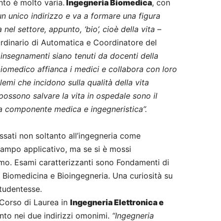
nto è molto varia.
Ingegneria Biomedica
, con
n unico indirizzo e va a formare una figura
el settore, appunto, ‘bio’, cioè della vita
–
Ordinario di Automatica e Coordinatore del
insegnamenti siano tenuti da docenti della
biomedico affianca i medici e collabora con loro
lemi che incidono sulla qualità della vita
 possono salvare la vita in ospedale sono il
tra componente medica e ingegneristica”.
essati non soltanto all’ingegneria come
 campo applicativo, ma se si è mossi
ssimo. Esami caratterizzanti sono Fondamenti di
a Biomedicina e Bioingegneria. Una curiosità su
studentesse.
l Corso di Laurea in
Ingegneria Elettronica e
unto nei due indirizzi omonimi.
“Ingegneria