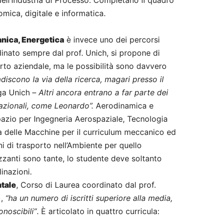
 dell’Industria di Processo. Completano il quadro
omica, digitale e informatica.
nica, Energetica
è invece uno dei percorsi
rdinato sempre dal prof. Unich, si propone di
rto aziendale, ma le possibilità sono davvero
adiscono la via della ricerca, magari presso il
ga Unich –
Altri ancora entrano a far parte dei
 nazionali, come Leonardo”.
Aerodinamica e
Spazio per Ingegneria Aerospaziale, Tecnologia
 delle Macchine per il curriculum meccanico ed
 di trasporto nell’Ambiente per quello
izzanti sono tante, lo studente deve soltanto
linazioni.
tale
, Corso di Laurea coordinato dal prof.
),
“ha un numero di iscritti superiore alla media,
onoscibili”
. È articolato in quattro curricula: