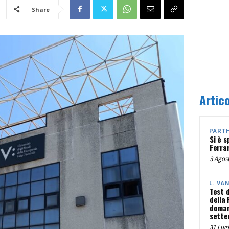
Share
Artico
PART
Si è s
Ferra
3 Agost
L. VA
Test 
della
doman
sette
31 Lugl