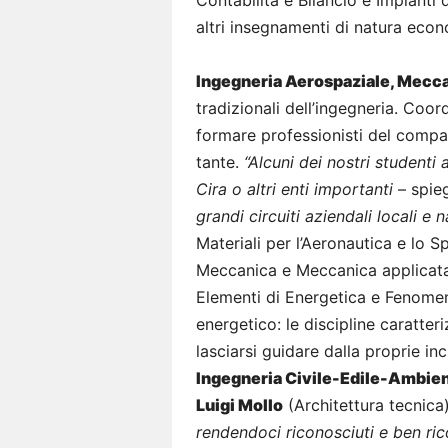
Contabilità e Bilancio e Impianti
altri insegnamenti di natura econ
Ingegneria Aerospaziale, Mecca
tradizionali dell’ingegneria. Coo
formare professionisti del compa
tante.
“Alcuni dei nostri studenti 
Cira o altri enti importanti
– spie
grandi circuiti aziendali locali e
Materiali per l’Aeronautica e lo 
Meccanica e Meccanica applicata
Elementi di Energetica e Fenomeni
energetico: le discipline caratter
lasciarsi guidare dalla proprie inc
Ingegneria Civile-Edile-Ambien
Luigi Mollo
(Architettura tecnica
rendendoci riconosciuti e ben ric