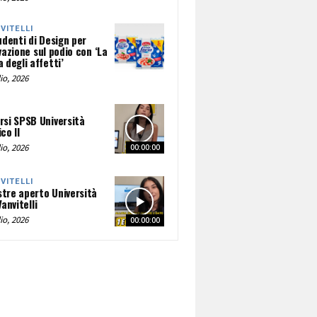
NVITELLI
udenti di Design per
vazione sul podio con ‘La
 degli affetti’
io, 2026
rsi SPSB Università
co II
io, 2026
00:00:00
NVITELLI
tre aperto Università
Vanvitelli
io, 2026
00:00:00