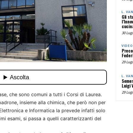
L. VA
Gli st
l’Inno
cucina
30 Lugl
VIDEO
Preco
Federi
29 Lugl
L. VA
Semes
Luigi 
29 Lugl
ase, che sono comuni a tutti i Corsi di Laurea.
padrone, insieme alla chimica, che però non per
Elettronica e Informatica la prevede infatti solo
imi esami, si passa a quelli caratterizzanti del