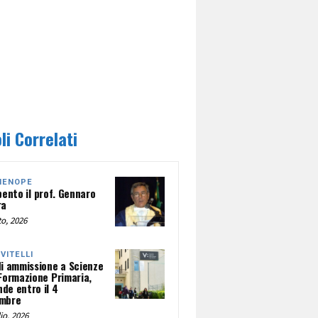
li Correlati
HENOPE
pento il prof. Gennaro
ra
o, 2026
NVITELLI
di ammissione a Scienze
 Formazione Primaria,
de entro il 4
mbre
io, 2026