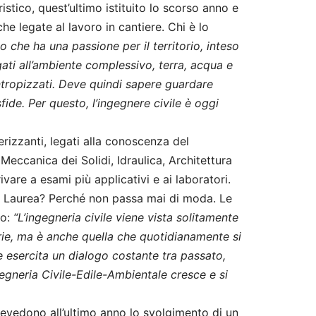
istico, quest’ultimo istituito lo scorso anno e
e legate al lavoro in cantiere. Chi è lo
o che ha una passione per il territorio, inteso
ati all’ambiente complessivo, terra, acqua e
antropizzati. Deve quindi sapere guardare
sfide. Per questo, l’ingegnere civile è oggi
erizzanti, legati alla conoscenza del
eccanica dei Solidi, Idraulica, Architettura
vare a esami più applicativi e ai laboratori.
i Laurea? Perché non passa mai di moda. Le
lo:
“L’ingegneria civile viene vista solitamente
rie, ma è anche quella che quotidianamente si
 esercita un dialogo costante tra passato,
egneria Civile-Edile-Ambientale cresce e si
prevedono all’ultimo anno lo svolgimento di un