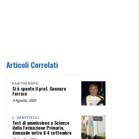
Articoli Correlati
PARTHENOPE
Si è spento il prof. Gennaro
Ferrara
3 Agosto, 2026
L. VANVITELLI
Test di ammissione a Scienze
della Formazione Primaria,
domande entro il 4 settembre