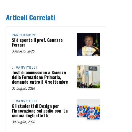
Articoli Correlati
PARTHENOPE
Si è spento il prof. Gennaro
Ferrara
3 Agosto, 2026
L. VANVITELLI
Test di ammissione a Scienze
della Formazione Primaria,
domande entro il 4 settembre
31 Luglio, 2026
L. VANVITELLI
Gli studenti di Design per
l’Innovazione sul podio con ‘La
cucina degli affetti’
30 Luglio, 2026