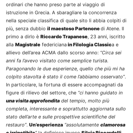
ordinari che hanno preso parte al viaggio di
istruzione in Grecia. A sbaragliare la concorrenza
nella speciale classifica di quale sito li abbia colpiti di
più, senza dubbio
il maestoso Partenone
di Atene. Il
primo a dirlo è
Riccardo Trapanese
, 23 anni, iscritto
alla
Magistrale
federiciana
in Filologia Classic
a e
allievo dell’area ACMA dallo scorso anno:
“Circa sei
anni fa l’avevo visitato come semplice turista.
Paragonando le due esperienze, quello che più mi ha
colpito stavolta è stato il come l’abbiamo osservato”
.
In particolare, la fortuna di essere accompagnati da
figure di rilievo del settore, che
“ci hanno guidato in
una visita approfondita
del tempio, molto più
completa, interessante e soprattutto aggiornata sullo
stato dell’arte e sulle prospettive scientifiche del
restauro”
.
Un’esperienza
“assolutamente
clamorosa
e irripetibile
”
la definisce invece
Silvia Riccardelli
,