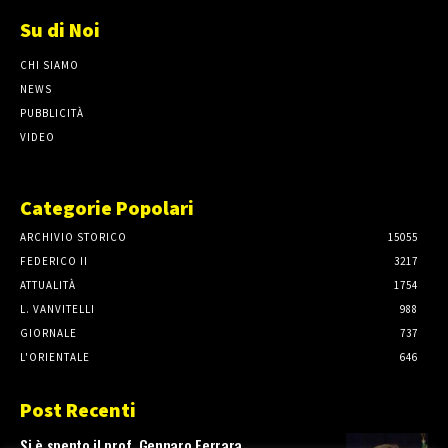
Su di Noi
CHI SIAMO
NEWS
PUBBLICITÀ
VIDEO
Categorie Popolari
ARCHIVIO STORICO
15055
FEDERICO II
3217
ATTUALITÀ
1754
L. VANVITELLI
988
GIORNALE
737
L'ORIENTALE
646
Post Recenti
Si è spento il prof. Gennaro Ferrara