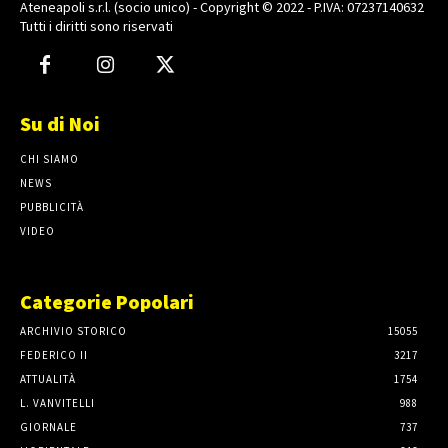
Ateneapoli s.r.l. (socio unico) - Copyright © 2022 - P.IVA: 07237140632
Tutti i diritti sono riservati
Su di Noi
CHI SIAMO
NEWS
PUBBLICITÀ
VIDEO
Categorie Popolari
ARCHIVIO STORICO
15055
FEDERICO II
3217
ATTUALITÀ
1754
L. VANVITELLI
988
GIORNALE
737