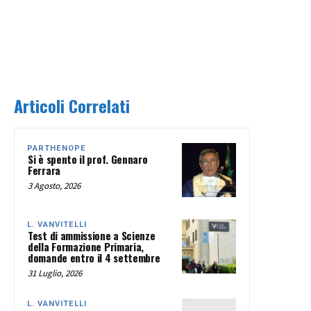
Articoli Correlati
PARTHENOPE
Si è spento il prof. Gennaro
Ferrara
3 Agosto, 2026
L. VANVITELLI
Test di ammissione a Scienze
della Formazione Primaria,
domande entro il 4 settembre
31 Luglio, 2026
L. VANVITELLI