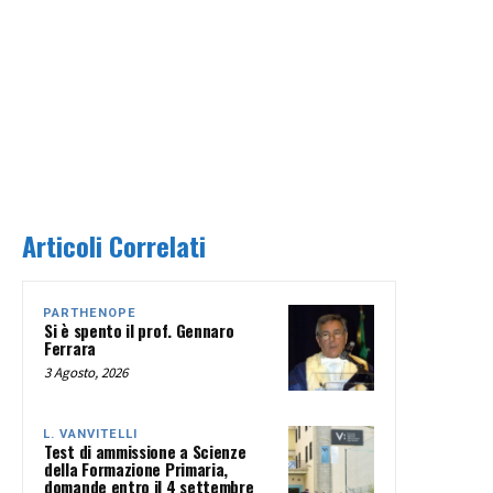
Articoli Correlati
PARTHENOPE
Si è spento il prof. Gennaro
Ferrara
3 Agosto, 2026
L. VANVITELLI
Test di ammissione a Scienze
della Formazione Primaria,
domande entro il 4 settembre