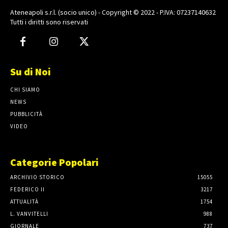
Ateneapoli s.r.l. (socio unico) - Copyright © 2022 - P.IVA: 07237140632
Tutti i diritti sono riservati
Su di Noi
CHI SIAMO
NEWS
PUBBLICITÀ
VIDEO
Categorie Popolari
ARCHIVIO STORICO
15055
FEDERICO II
3217
ATTUALITÀ
1754
L. VANVITELLI
988
GIORNALE
737