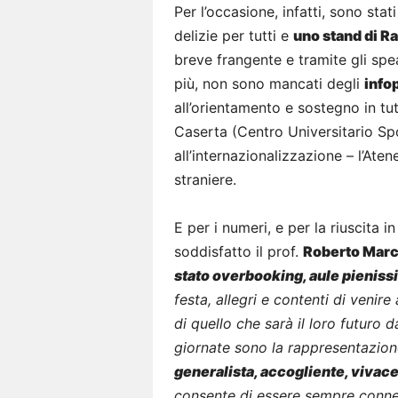
Per l’occasione, infatti, sono stati
delizie per tutti e
uno stand di R
breve frangente e tramite gli spea
più, non sono mancati degli
infop
all’orientamento e sostegno in tu
Caserta (Centro Universitario Sp
all’internazionalizzazione – l’Ate
straniere.
E per i numeri, e per la riuscita 
soddisfatto il prof.
Roberto Mar
stato overbooking, aule pienis
festa, allegri e contenti di venir
di quello che sarà il loro futuro 
giornate sono la rappresentazione
generalista, accogliente, vivac
consente di essere sempre conness