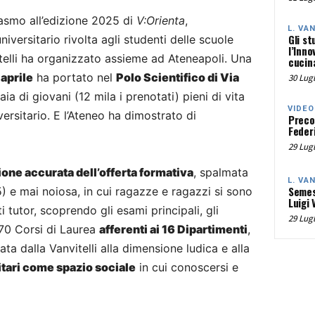
asmo all’edizione 2025 di
V:Orienta
,
L. VA
Gli st
versitario rivolta agli studenti delle scuole
l’Inno
telli ha organizzato assieme ad Ateneapoli. Una
cucina
1 aprile
ha portato nel
Polo Scientifico di Via
30 Lugl
aia di giovani (12 mila i prenotati) pieni di vita
VIDEO
versitario. E l’Ateneo ha dimostrato di
Preco
Federi
29 Lugl
one accurata dell’offerta formativa
, spalmata
L. VA
Semes
5) e mai noiosa, in cui ragazze e ragazzi si sono
Luigi 
 tutor, scoprendo gli esami principali, gli
29 Lugl
 70 Corsi di Laurea
afferenti ai 16 Dipartimenti
,
a dalla Vanvitelli alla dimensione ludica e alla
itari come spazio sociale
in cui conoscersi e