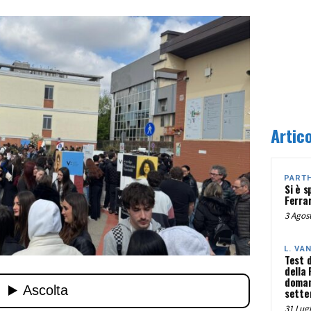
Artico
PART
Si è s
Ferra
3 Agost
L. VA
Test 
della
doman
sette
31 Lugl