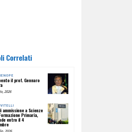
li Correlati
HENOPE
pento il prof. Gennaro
ra
o, 2026
NVITELLI
di ammissione a Scienze
 Formazione Primaria,
de entro il 4
mbre
io, 2026