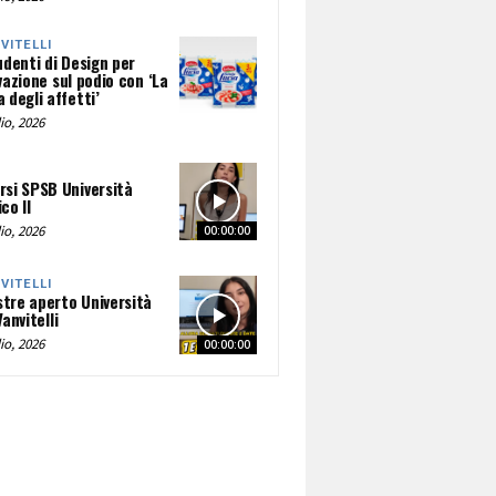
NVITELLI
udenti di Design per
vazione sul podio con ‘La
 degli affetti’
io, 2026
rsi SPSB Università
co II
io, 2026
00:00:00
NVITELLI
tre aperto Università
Vanvitelli
io, 2026
00:00:00