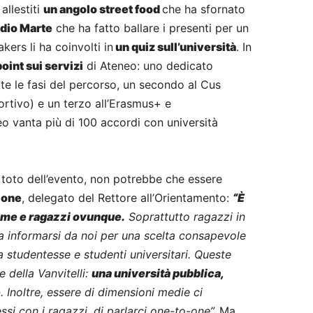
 allestiti
un angolo street food
che ha sfornato
adio Marte
che ha fatto ballare i presenti per un
kers li ha coinvolti in
un quiz sull’università
. In
oint sui servizi
di Ateneo: uno dedicato
tte le fasi del percorso, un secondo al Cus
ortivo) e un terzo all’Erasmus+ e
neo vanta più di 100 accordi con università
in toto dell’evento, non potrebbe che essere
cone
, delegato del Rettore all’Orientamento:
“È
sime e ragazzi ovunque.
Soprattutto ragazzi in
e a informarsi da noi per una scelta consapevole
da studentesse e studenti universitari. Queste
 della Vanvitelli:
una università pubblica,
e
. Inoltre, essere di dimensioni medie ci
i con i ragazzi, di parlarci one-to-one”.
Ma