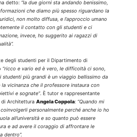
ha detto:
“la due giorni sta andando benissimo,
informazioni che diamo più spesso riguardano la
iuridici, non molto diffusa, e l’approccio umano
temente il contatto con gli studenti e ci
mazione, invece, ho suggerito ai ragazzi di
alità”.
e degli studenti per il Dipartimento di
o
“ricco e vario ed è vero, le difficoltà ci sono,
i studenti più grandi è un viaggio bellissimo da
è la vicinanza che il professore instaura con
biettivi e sognate”
. È tutor e rappresentante
 di Architettura
Angela Coppola
:
“Quando mi
a coinvolgerli personalmente perché anche io ho
cuola all’università e so quanto può essere
aura e ad avere il coraggio di affrontare le
a dentro”.