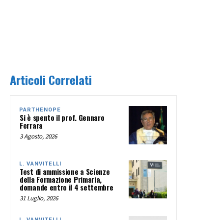
Articoli Correlati
PARTHENOPE
Si è spento il prof. Gennaro
Ferrara
3 Agosto, 2026
L. VANVITELLI
Test di ammissione a Scienze
della Formazione Primaria,
domande entro il 4 settembre
31 Luglio, 2026
L. VANVITELLI