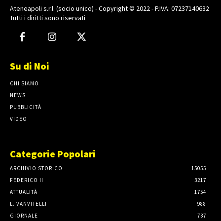
Ateneapoli s.r.l. (socio unico) - Copyright © 2022 - P.IVA: 07237140632
Tutti i diritti sono riservati
Su di Noi
CHI SIAMO
NEWS
PUBBLICITÀ
VIDEO
Categorie Popolari
ARCHIVIO STORICO
15055
FEDERICO II
3217
ATTUALITÀ
1754
L. VANVITELLI
988
GIORNALE
737