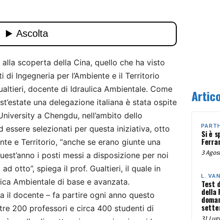
 alla scoperta della Cina, quello che ha visto
 di Ingegneria per l’Ambiente e il Territorio
 Gualtieri, docente di Idraulica Ambientale. Come
Artico
st’estate una delegazione italiana è stata ospite
niversity a Chengdu, nell’ambito dello
PART
essere selezionati per questa iniziativa, otto
Si è s
Ferra
nte e Territorio, “anche se erano giunte una
3 Agost
est’anno i posti messi a disposizione per noi
 otto”, spiega il prof. Gualtieri, il quale in
L. VA
lica Ambientale di base e avanzata.
Test 
della
ta il docente – fa partire ogni anno questo
doman
sette
re 200 professori e circa 400 studenti di
31 Lugl