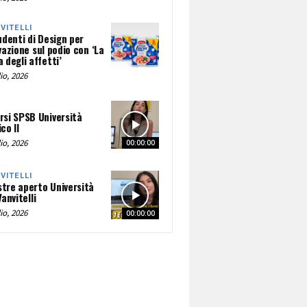
NVITELLI
udenti di Design per
vazione sul podio con ‘La
 degli affetti’
io, 2026
rsi SPSB Università
co II
io, 2026
00:00:00
NVITELLI
tre aperto Università
Vanvitelli
io, 2026
00:00:00