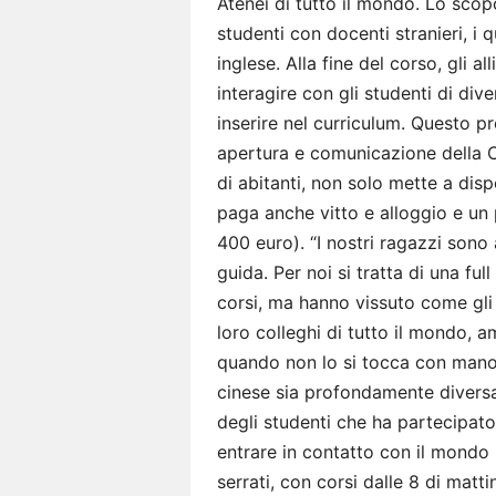
Atenei di tutto il mondo. Lo scop
studenti con docenti stranieri, i q
inglese. Alla fine del corso, gli al
interagire con gli studenti di div
inserire nel curriculum. Questo p
apertura e comunicazione della Ci
di abitanti, non solo mette a dis
paga anche vitto e alloggio e un 
400 euro). “I nostri ragazzi sono 
guida. Per noi si tratta di una fu
corsi, ma hanno vissuto come gli 
loro colleghi di tutto il mondo, a
quando non lo si tocca con mano,
cinese sia profondamente diversa
degli studenti che ha partecipato
entrare in contatto con il mondo 
serrati, con corsi dalle 8 di matti