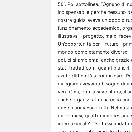
50”. Poi sottolinea: “Ognuno di 
indispensabile perché nessuno par
nostra guida aveva un doppio ruo
funzionamento accademico, organi
illustrava il progetto, ma ci face
Un’opportunità per il futuro I prim
mondo completamente diverso – d
poi, ci si ambienta, anche grazie a
stati trattati con i guanti bianchi
avuto difficoltà a comunicare. P
mangiare avevamo bisogno di un t
vera Cina, con la sua cultura, il
anche organizzato una cena con i
dove mangiavano tutti. Nel nostro 
giapponesi, quattro indonesiani 
internazionale”. “Se fossi andato
avrei mai potuto avere lo stesso 