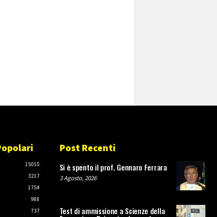
Popolari
Post Recenti
O
15055
Si è spento il prof. Gennaro Ferrara
3217
3 Agosto, 2026
1754
988
Test di ammissione a Scienze della
737