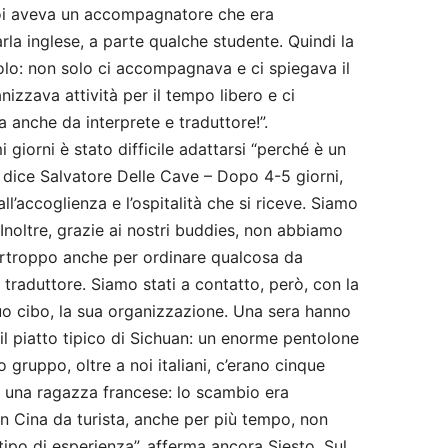
noi aveva un accompagnatore che era
la inglese, a parte qualche studente. Quindi la
lo: non solo ci accompagnava e ci spiegava il
zzava attività per il tempo libero e ci
va anche da interprete e traduttore!”.
i giorni è stato difficile adattarsi “perché è un
ice Salvatore Delle Cave – Dopo 4-5 giorni,
ll’accoglienza e l’ospitalità che si riceve. Siamo
! Inoltre, grazie ai nostri buddies, non abbiamo
urtroppo anche per ordinare qualcosa da
raduttore. Siamo stati a contatto, però, con la
 suo cibo, la sua organizzazione. Una sera hanno
l piatto tipico di Sichuan: un enorme pentolone
gruppo, oltre a noi italiani, c’erano cinque
e una ragazza francese: lo scambio era
 in Cina da turista, anche per più tempo, non
tipo di esperienza”, afferma ancora Siesto. Sul