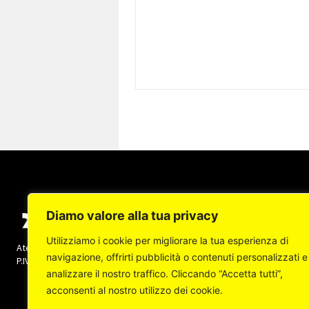
Diamo valore alla tua privacy
Utilizziamo i cookie per migliorare la tua esperienza di
Ateneapoli s.r.l. (socio unico) - Copyright © 2022 -
navigazione, offrirti pubblicità o contenuti personalizzati e
P.IVA: 07237140632 Tutti i diritti sono riservati
analizzare il nostro traffico. Cliccando “Accetta tutti”,
acconsenti al nostro utilizzo dei cookie.