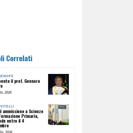
li Correlati
HENOPE
pento il prof. Gennaro
ra
o, 2026
NVITELLI
di ammissione a Scienze
 Formazione Primaria,
de entro il 4
mbre
io, 2026