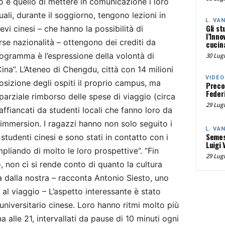
o è quello di mettere in comunicazione i loro
uali, durante il soggiorno, tengono lezioni in
L. VA
Gli st
lievi cinesi – che hanno la possibilità di
l’Inno
erse nazionalità – ottengono dei crediti da
cucina
rogramma è l’espressione della volontà di
30 Lugl
na”. L’Ateneo di Chengdu, città con 14 milioni
VIDEO
posizione degli ospiti il proprio campus, ma
Preco
Federi
parziale rimborso delle spese di viaggio (circa
29 Lugl
affiancati da studenti locali che fanno loro da
ll immersion. I ragazzi hanno non solo seguito i
L. VA
Semes
studenti cinesi e sono stati in contatto con i
Luigi 
mpliando di molto le loro prospettive”. “Fin
29 Lugl
 non ci si rende conto di quanto la cultura
 dalla nostra – racconta Antonio Siesto, uno
 al viaggio – L’aspetto interessante è stato
universitario cinese. Loro hanno ritmi molto più
na alle 21, intervallati da pause di 10 minuti ogni