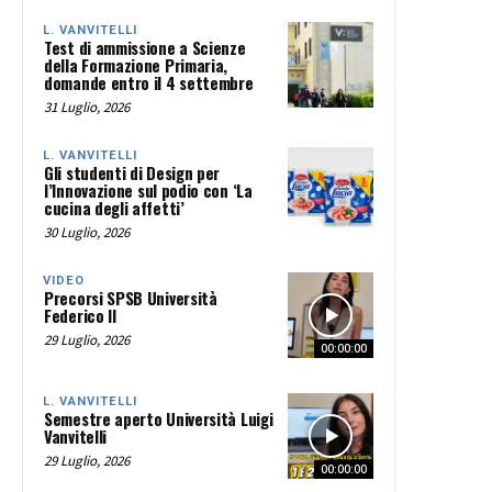
L. VANVITELLI
Test di ammissione a Scienze
della Formazione Primaria,
domande entro il 4 settembre
31 Luglio, 2026
L. VANVITELLI
Gli studenti di Design per
l’Innovazione sul podio con ‘La
cucina degli affetti’
30 Luglio, 2026
VIDEO
Precorsi SPSB Università
Federico II
29 Luglio, 2026
00:00:00
L. VANVITELLI
Semestre aperto Università Luigi
Vanvitelli
29 Luglio, 2026
00:00:00