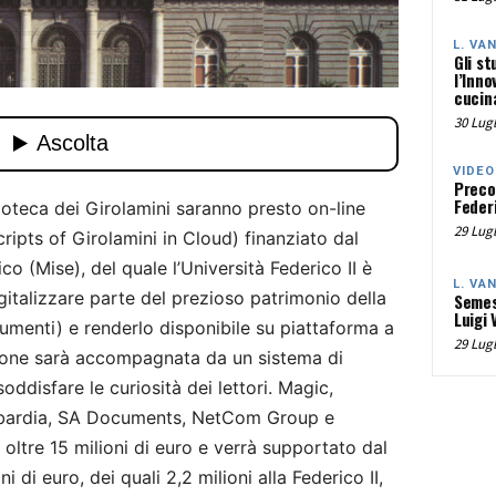
L. VA
Gli st
l’Inno
cucina
30 Lugl
VIDEO
Preco
Federi
lioteca dei Girolamini saranno presto on-line
29 Lugl
ipts of Girolamini in Cloud) finanziato dal
o (Mise), del quale l’Università Federico II è
L. VA
digitalizzare parte del prezioso patrimonio della
Semes
Luigi 
ocumenti) e renderlo disponibile su piattaforma a
29 Lugl
zione sarà accompagnata da un sistema di
 soddisfare le curiosità dei lettori. Magic,
mbardia, SA Documents, NetCom Group e
di oltre 15 milioni di euro e verrà supportato dal
 di euro, dei quali 2,2 milioni alla Federico II,