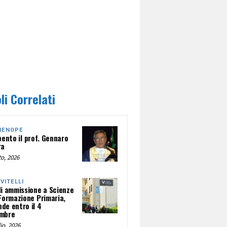
li Correlati
HENOPE
pento il prof. Gennaro
ra
o, 2026
NVITELLI
di ammissione a Scienze
 Formazione Primaria,
de entro il 4
mbre
io, 2026